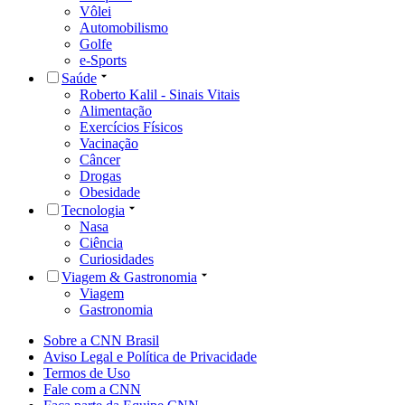
Vôlei
Automobilismo
Golfe
e-Sports
Saúde
Roberto Kalil - Sinais Vitais
Alimentação
Exercícios Físicos
Vacinação
Câncer
Drogas
Obesidade
Tecnologia
Nasa
Ciência
Curiosidades
Viagem & Gastronomia
Viagem
Gastronomia
Sobre a CNN Brasil
Aviso Legal e Política de Privacidade
Termos de Uso
Fale com a CNN