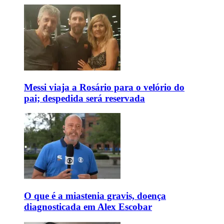
Messi viaja a Rosário para o velório do
pai; despedida será reservada
O que é a miastenia gravis, doença
diagnosticada em Alex Escobar