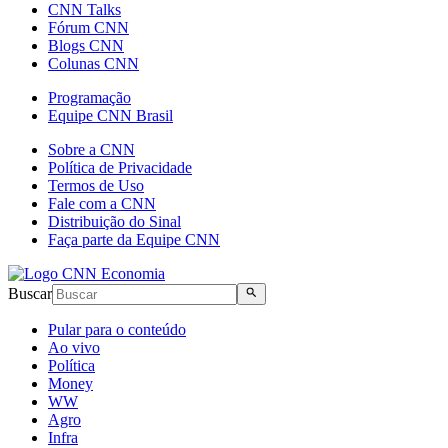
CNN Talks
Fórum CNN
Blogs CNN
Colunas CNN
Programação
Equipe CNN Brasil
Sobre a CNN
Política de Privacidade
Termos de Uso
Fale com a CNN
Distribuição do Sinal
Faça parte da Equipe CNN
Buscar
Pular para o conteúdo
Ao vivo
Política
Money
WW
Agro
Infra