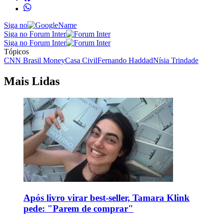
Siga no
Siga no Forum Inter
Siga no Forum Inter
Tópicos
CNN Brasil Money
Casa Civil
Fernando Haddad
Nísia Trindade
Mais Lidas
Após livro virar best-seller, Tamara Klink
pede: "Parem de comprar"