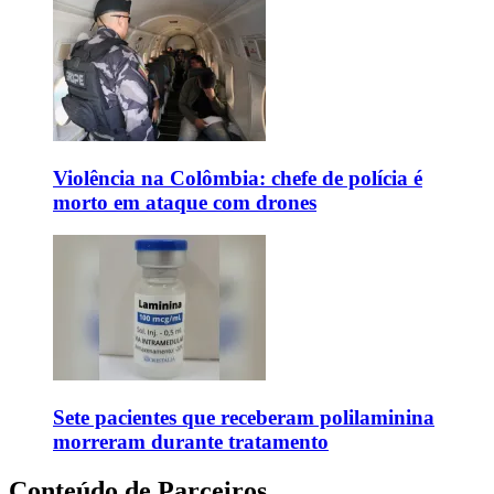
Violência na Colômbia: chefe de polícia é
morto em ataque com drones
Sete pacientes que receberam polilaminina
morreram durante tratamento
Conteúdo de Parceiros