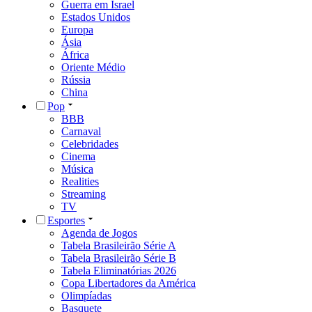
Guerra em Israel
Estados Unidos
Europa
Ásia
África
Oriente Médio
Rússia
China
Pop
BBB
Carnaval
Celebridades
Cinema
Música
Realities
Streaming
TV
Esportes
Agenda de Jogos
Tabela Brasileirão Série A
Tabela Brasileirão Série B
Tabela Eliminatórias 2026
Copa Libertadores da América
Olimpíadas
Basquete