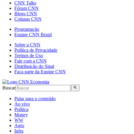
CNN Talks
Fórum CNN
Blogs CNN
Colunas CNN
Programação
Equipe CNN Brasil
Sobre a CNN
Política de Privacidade
Termos de Uso
Fale com a CNN
Distribuição do Sinal
Faça parte da Equipe CNN
Buscar
Pular para o conteúdo
Ao vivo
Política
Money
WW
Agro
Infra