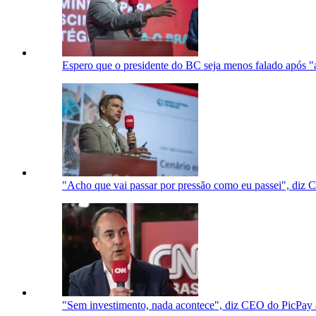
Espero que o presidente do BC seja menos falado após
"Acho que vai passar por pressão como eu passei", diz
"Sem investimento, nada acontece", diz CEO do PicPay