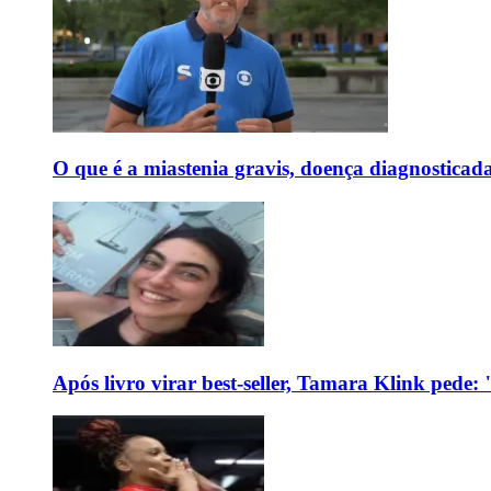
O que é a miastenia gravis, doença diagnostica
Após livro virar best-seller, Tamara Klink pede