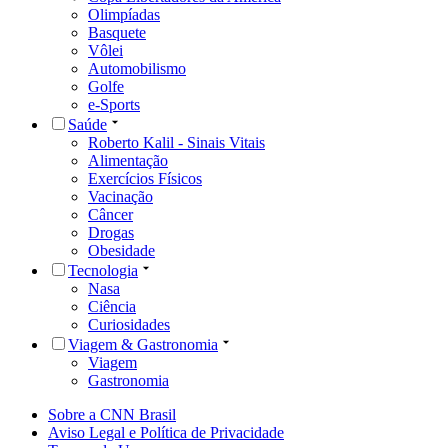
Olimpíadas
Basquete
Vôlei
Automobilismo
Golfe
e-Sports
Saúde
Roberto Kalil - Sinais Vitais
Alimentação
Exercícios Físicos
Vacinação
Câncer
Drogas
Obesidade
Tecnologia
Nasa
Ciência
Curiosidades
Viagem & Gastronomia
Viagem
Gastronomia
Sobre a CNN Brasil
Aviso Legal e Política de Privacidade