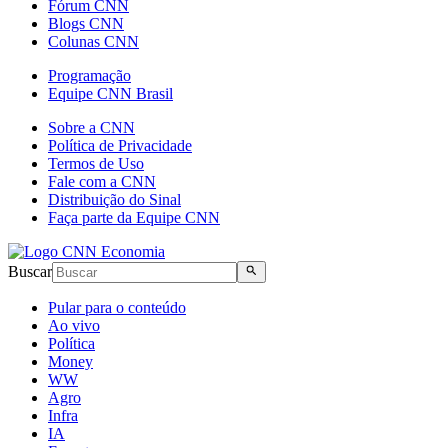
Fórum CNN
Blogs CNN
Colunas CNN
Programação
Equipe CNN Brasil
Sobre a CNN
Política de Privacidade
Termos de Uso
Fale com a CNN
Distribuição do Sinal
Faça parte da Equipe CNN
Buscar
Pular para o conteúdo
Ao vivo
Política
Money
WW
Agro
Infra
IA