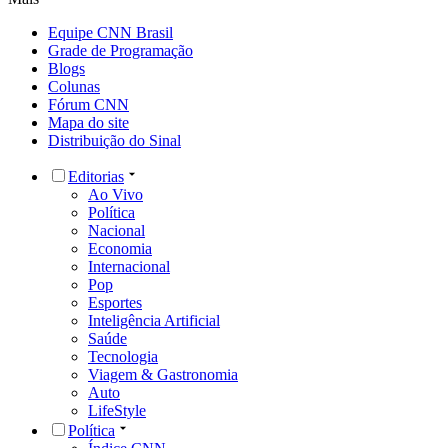
Equipe CNN Brasil
Grade de Programação
Blogs
Colunas
Fórum CNN
Mapa do site
Distribuição do Sinal
Editorias
Ao Vivo
Política
Nacional
Economia
Internacional
Pop
Esportes
Inteligência Artificial
Saúde
Tecnologia
Viagem & Gastronomia
Auto
LifeStyle
Política