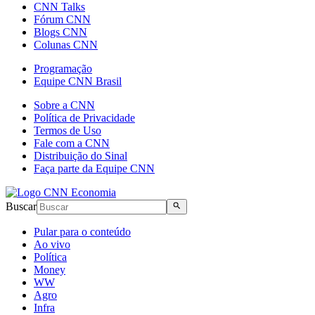
CNN Talks
Fórum CNN
Blogs CNN
Colunas CNN
Programação
Equipe CNN Brasil
Sobre a CNN
Política de Privacidade
Termos de Uso
Fale com a CNN
Distribuição do Sinal
Faça parte da Equipe CNN
Buscar
Pular para o conteúdo
Ao vivo
Política
Money
WW
Agro
Infra