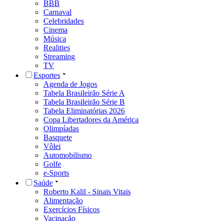
BBB
Carnaval
Celebridades
Cinema
Música
Realities
Streaming
TV
Esportes
Agenda de Jogos
Tabela Brasileirão Série A
Tabela Brasileirão Série B
Tabela Eliminatórias 2026
Copa Libertadores da América
Olimpíadas
Basquete
Vôlei
Automobilismo
Golfe
e-Sports
Saúde
Roberto Kalil - Sinais Vitais
Alimentação
Exercícios Físicos
Vacinação