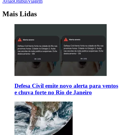
Avião
Ônibus
Viagem
Mais Lidas
Defesa Civil emite novo alerta para ventos
e chuva forte no Rio de Janeiro