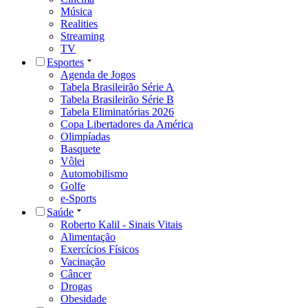
Música
Realities
Streaming
TV
Esportes
Agenda de Jogos
Tabela Brasileirão Série A
Tabela Brasileirão Série B
Tabela Eliminatórias 2026
Copa Libertadores da América
Olimpíadas
Basquete
Vôlei
Automobilismo
Golfe
e-Sports
Saúde
Roberto Kalil - Sinais Vitais
Alimentação
Exercícios Físicos
Vacinação
Câncer
Drogas
Obesidade