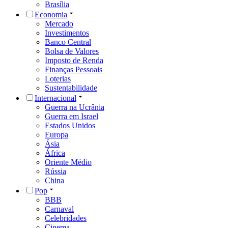
Brasília
Economia
Mercado
Investimentos
Banco Central
Bolsa de Valores
Imposto de Renda
Finanças Pessoais
Loterias
Sustentabilidade
Internacional
Guerra na Ucrânia
Guerra em Israel
Estados Unidos
Europa
Ásia
África
Oriente Médio
Rússia
China
Pop
BBB
Carnaval
Celebridades
Cinema