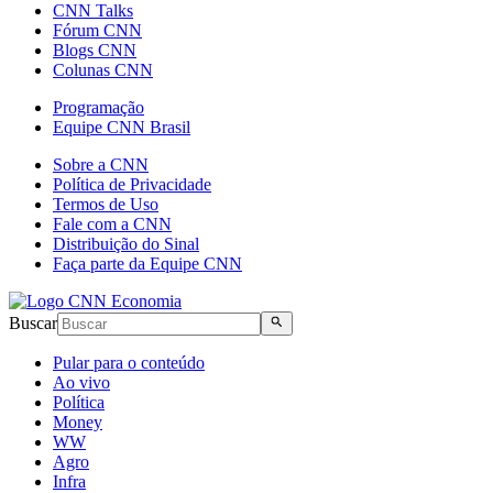
CNN Talks
Fórum CNN
Blogs CNN
Colunas CNN
Programação
Equipe CNN Brasil
Sobre a CNN
Política de Privacidade
Termos de Uso
Fale com a CNN
Distribuição do Sinal
Faça parte da Equipe CNN
Buscar
Pular para o conteúdo
Ao vivo
Política
Money
WW
Agro
Infra