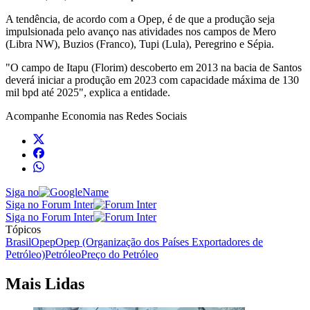
A tendência, de acordo com a Opep, é de que a produção seja
impulsionada pelo avanço nas atividades nos campos de Mero
(Libra NW), Buzios (Franco), Tupi (Lula), Peregrino e Sépia.
"O campo de Itapu (Florim) descoberto em 2013 na bacia de Santos
deverá iniciar a produção em 2023 com capacidade máxima de 130
mil bpd até 2025", explica a entidade.
Acompanhe
Economia
nas Redes Sociais
Siga no
Siga no Forum Inter
Siga no Forum Inter
Tópicos
Brasil
Opep
Opep (Organização dos Países Exportadores de
Petróleo)
Petróleo
Preço do Petróleo
Mais Lidas