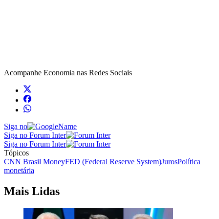
Acompanhe
Economia
nas Redes Sociais
Siga no
Siga no Forum Inter
Siga no Forum Inter
Tópicos
CNN Brasil Money
FED (Federal Reserve System)
Juros
Política
monetária
Mais Lidas