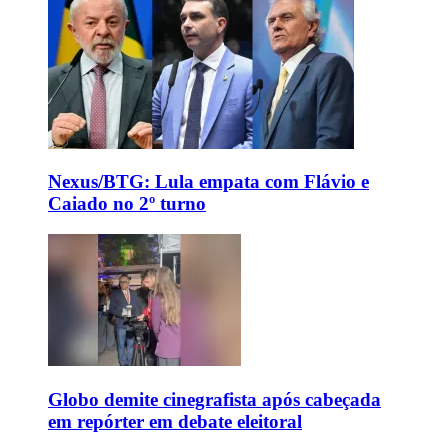
Nexus/BTG: Lula empata com Flávio e
Caiado no 2º turno
Globo demite cinegrafista após cabeçada
em repórter em debate eleitoral