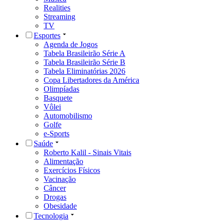
Realities
Streaming
TV
Esportes
Agenda de Jogos
Tabela Brasileirão Série A
Tabela Brasileirão Série B
Tabela Eliminatórias 2026
Copa Libertadores da América
Olimpíadas
Basquete
Vôlei
Automobilismo
Golfe
e-Sports
Saúde
Roberto Kalil - Sinais Vitais
Alimentação
Exercícios Físicos
Vacinação
Câncer
Drogas
Obesidade
Tecnologia