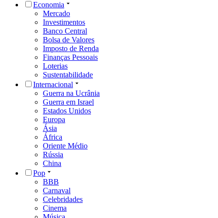
Economia
Mercado
Investimentos
Banco Central
Bolsa de Valores
Imposto de Renda
Finanças Pessoais
Loterias
Sustentabilidade
Internacional
Guerra na Ucrânia
Guerra em Israel
Estados Unidos
Europa
Ásia
África
Oriente Médio
Rússia
China
Pop
BBB
Carnaval
Celebridades
Cinema
Música