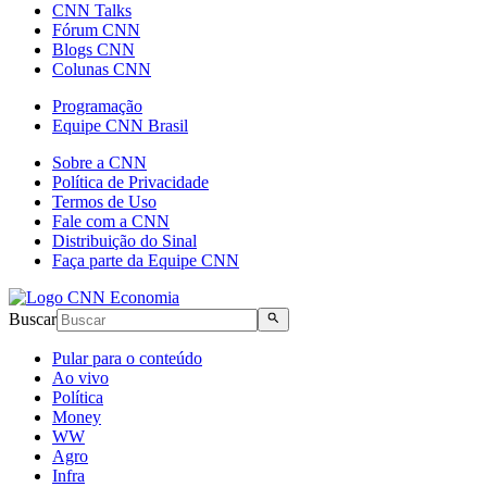
CNN Talks
Fórum CNN
Blogs CNN
Colunas CNN
Programação
Equipe CNN Brasil
Sobre a CNN
Política de Privacidade
Termos de Uso
Fale com a CNN
Distribuição do Sinal
Faça parte da Equipe CNN
Buscar
Pular para o conteúdo
Ao vivo
Política
Money
WW
Agro
Infra