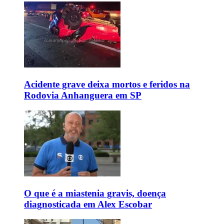
Acidente grave deixa mortos e feridos na
Rodovia Anhanguera em SP
O que é a miastenia gravis, doença
diagnosticada em Alex Escobar