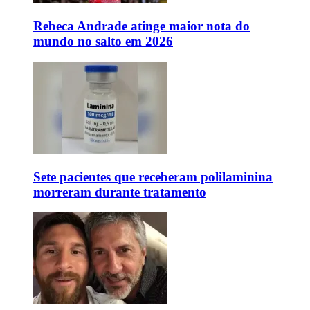
Rebeca Andrade atinge maior nota do
mundo no salto em 2026
Sete pacientes que receberam polilaminina
morreram durante tratamento