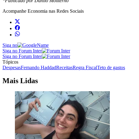
*Publicado por Danilo Moliterno
Acompanhe
Economia
nas Redes Sociais
Siga no
Siga no Forum Inter
Siga no Forum Inter
Tópicos
Despesas
Fernando Haddad
Receitas
Regra Fiscal
Teto de gastos
Mais Lidas