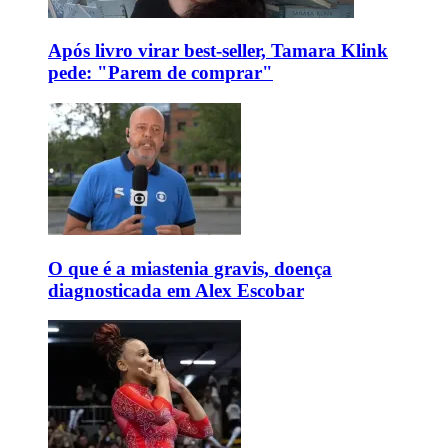
Após livro virar best-seller, Tamara Klink
pede: "Parem de comprar"
O que é a miastenia gravis, doença
diagnosticada em Alex Escobar