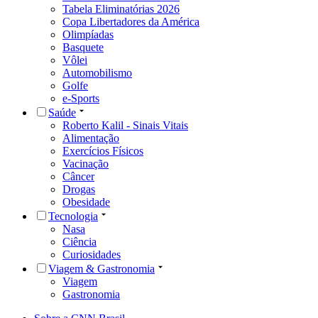
Tabela Eliminatórias 2026
Copa Libertadores da América
Olimpíadas
Basquete
Vôlei
Automobilismo
Golfe
e-Sports
Saúde
Roberto Kalil - Sinais Vitais
Alimentação
Exercícios Físicos
Vacinação
Câncer
Drogas
Obesidade
Tecnologia
Nasa
Ciência
Curiosidades
Viagem & Gastronomia
Viagem
Gastronomia