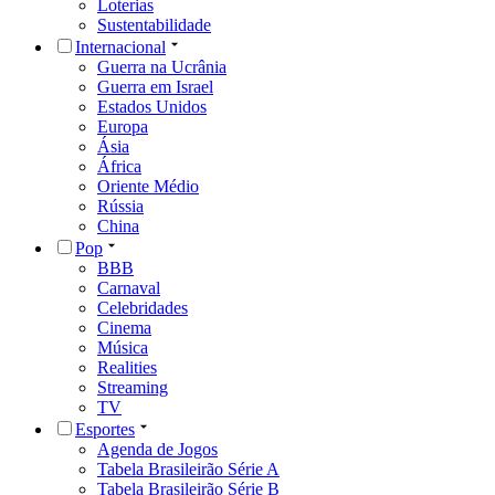
Loterias
Sustentabilidade
Internacional
Guerra na Ucrânia
Guerra em Israel
Estados Unidos
Europa
Ásia
África
Oriente Médio
Rússia
China
Pop
BBB
Carnaval
Celebridades
Cinema
Música
Realities
Streaming
TV
Esportes
Agenda de Jogos
Tabela Brasileirão Série A
Tabela Brasileirão Série B