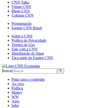
CNN Talks
Fórum CNN
Blogs CNN
Colunas CNN
Programação
Equipe CNN Brasil
Sobre a CNN
Política de Privacidade
Termos de Uso
Fale com a CNN
Distribuição do Sinal
Faça parte da Equipe CNN
Buscar
Pular para o conteúdo
Ao vivo
Política
Money
WW
Agro
Infra