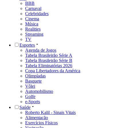
BBB
Carnaval
Celebridades
Cinema
Música
Realities
Streaming
TV
Esportes
Agenda de Jogos
Tabela Brasileirão Série A
Tabela Brasileirão Série B
Tabela Eliminatórias 2026
Copa Libertadores da América
Olimpíadas
Basquete
Vôlei
Automobilismo
Golfe
e-Sports
Saúde
Roberto Kalil - Sinais Vitais
Alimentação
Exercícios Físicos
Vacinação