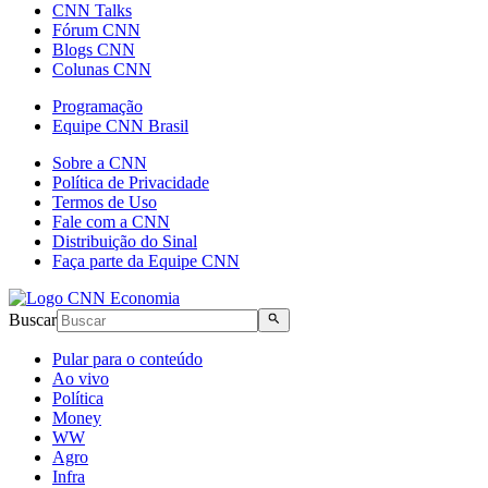
CNN Talks
Fórum CNN
Blogs CNN
Colunas CNN
Programação
Equipe CNN Brasil
Sobre a CNN
Política de Privacidade
Termos de Uso
Fale com a CNN
Distribuição do Sinal
Faça parte da Equipe CNN
Buscar
Pular para o conteúdo
Ao vivo
Política
Money
WW
Agro
Infra