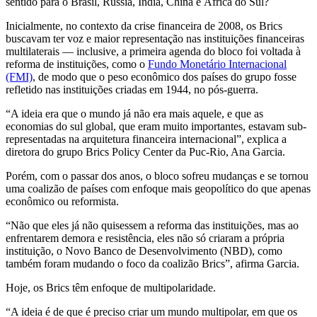
sentido para o Brasil, Rússia, Índia, China e África do Sul?
Inicialmente, no contexto da crise financeira de 2008, os Brics
buscavam ter voz e maior representação nas instituições financeiras
multilaterais — inclusive, a primeira agenda do bloco foi voltada à
reforma de instituições, como o
Fundo Monetário Internacional
(FMI)
, de modo que o peso econômico dos países do grupo fosse
refletido nas instituições criadas em 1944, no pós-guerra.
“A ideia era que o mundo já não era mais aquele, e que as
economias do sul global, que eram muito importantes, estavam sub-
representadas na arquitetura financeira internacional”, explica a
diretora do grupo Brics Policy Center da Puc-Rio, Ana Garcia.
Porém, com o passar dos anos, o bloco sofreu mudanças e se tornou
uma coalizão de países com enfoque mais geopolítico do que apenas
econômico ou reformista.
“Não que eles já não quisessem a reforma das instituições, mas ao
enfrentarem demora e resistência, eles não só criaram a própria
instituição, o Novo Banco de Desenvolvimento (NBD), como
também foram mudando o foco da coalizão Brics”, afirma Garcia.
Hoje, os Brics têm enfoque de multipolaridade.
“A ideia é de que é preciso criar um mundo multipolar, em que os