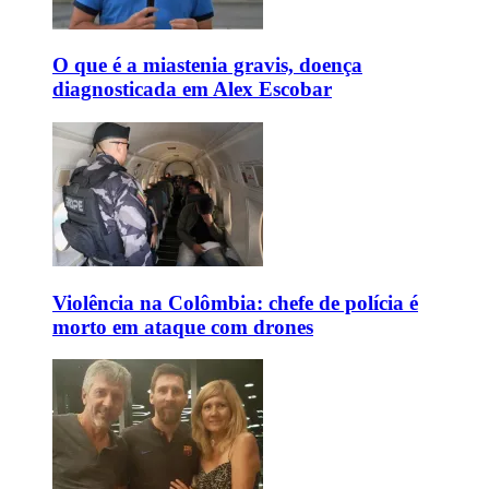
O que é a miastenia gravis, doença
diagnosticada em Alex Escobar
Violência na Colômbia: chefe de polícia é
morto em ataque com drones