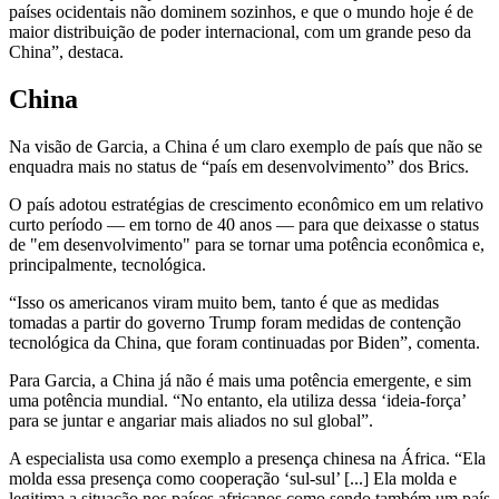
países ocidentais não dominem sozinhos, e que o mundo hoje é de
maior distribuição de poder internacional, com um grande peso da
China”, destaca.
China
Na visão de Garcia, a China é um claro exemplo de país que não se
enquadra mais no status de “país em desenvolvimento” dos Brics.
O país adotou estratégias de crescimento econômico em um relativo
curto período — em torno de 40 anos — para que deixasse o status
de "em desenvolvimento" para se tornar uma potência econômica e,
principalmente, tecnológica.
“Isso os americanos viram muito bem, tanto é que as medidas
tomadas a partir do governo Trump foram medidas de contenção
tecnológica da China, que foram continuadas por Biden”, comenta.
Para Garcia, a China já não é mais uma potência emergente, e sim
uma potência mundial. “No entanto, ela utiliza dessa ‘ideia-força’
para se juntar e angariar mais aliados no sul global”.
A especialista usa como exemplo a presença chinesa na África. “Ela
molda essa presença como cooperação ‘sul-sul’ [...] Ela molda e
legitima a situação nos países africanos como sendo também um país