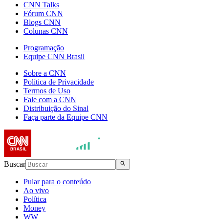
CNN Talks
Fórum CNN
Blogs CNN
Colunas CNN
Programação
Equipe CNN Brasil
Sobre a CNN
Política de Privacidade
Termos de Uso
Fale com a CNN
Distribuição do Sinal
Faça parte da Equipe CNN
Buscar
Pular para o conteúdo
Ao vivo
Política
Money
WW