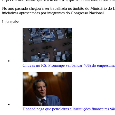
No ano passado chegou a ser trabalhada no âmbito do Ministério do 
iniciativas apresentadas por integrantes do Congresso Nacional.
Leia mais:
Chuvas no RS: Pronampe vai bancar 40% do empréstimo d
Haddad nega que petroleiras e instituições financeiras v