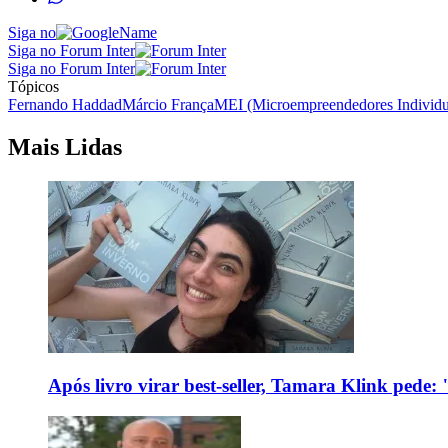
Siga no
Siga no Forum Inter
Siga no Forum Inter
Tópicos
Fernando Haddad
Márcio França
MEI (Microempreendedores Individu
Mais Lidas
Após livro virar best-seller, Tamara Klink pede