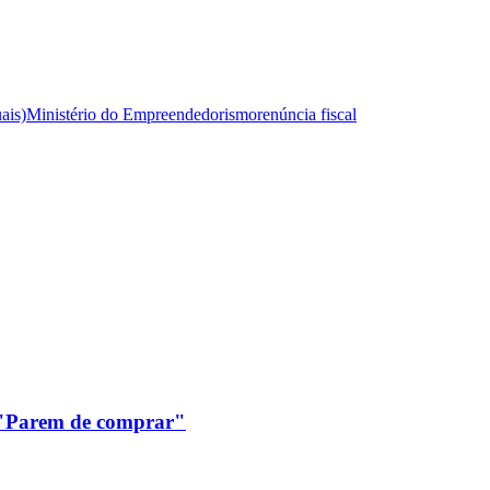
ais)
Ministério do Empreendedorismo
renúncia fiscal
: "Parem de comprar"