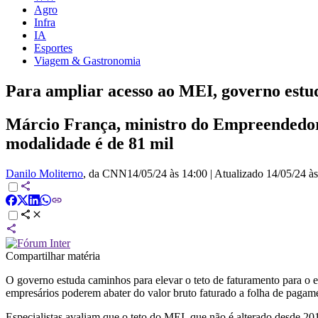
Agro
Infra
IA
Esportes
Viagem & Gastronomia
Para ampliar acesso ao MEI, governo estu
Márcio França, ministro do Empreendedori
modalidade é de 81 mil
Danilo Moliterno
, da CNN
14/05/24 às 14:00
|
Atualizado
14/05/24 à
Compartilhar matéria
O governo estuda caminhos para elevar o teto de faturamento para o
empresários poderem abater do valor bruto faturado a folha de pagam
Especialistas avaliam que o teto do MEI, que não é alterado desde 20