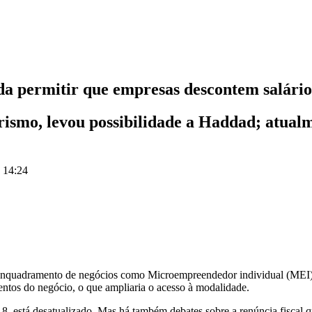
da permitir que empresas descontem salári
smo, levou possibilidade a Haddad; atualme
s 14:24
 enquadramento de negócios como Microempreendedor individual (MEI) 
entos do negócio, o que ampliaria o acesso à modalidade.
18, está desatualizado. Mas há também debates sobre a renúncia fiscal 