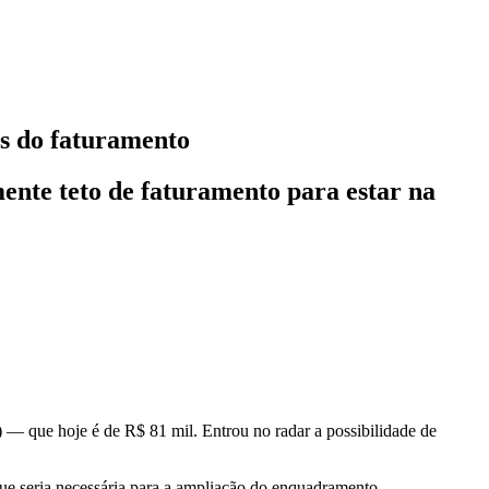
os do faturamento
nte teto de faturamento para estar na
— que hoje é de R$ 81 mil. Entrou no radar a possibilidade de
que seria necessária para a ampliação do enquadramento.