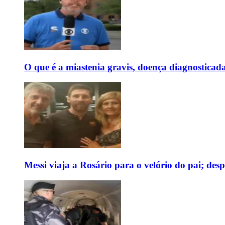
O que é a miastenia gravis, doença diagnostica
Messi viaja a Rosário para o velório do pai; des