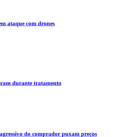
o em ataque com drones
reram durante tratamento
s agressivo do comprador puxam preços