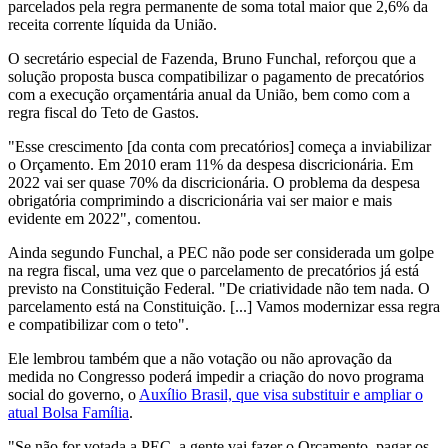
parcelados pela regra permanente de soma total maior que 2,6% da
receita corrente líquida da União.
O secretário especial de Fazenda, Bruno Funchal, reforçou que a
solução proposta busca compatibilizar o pagamento de precatórios
com a execução orçamentária anual da União, bem como com a
regra fiscal do Teto de Gastos.
"Esse crescimento [da conta com precatórios] começa a inviabilizar
o Orçamento. Em 2010 eram 11% da despesa discricionária. Em
2022 vai ser quase 70% da discricionária. O problema da despesa
obrigatória comprimindo a discricionária vai ser maior e mais
evidente em 2022", comentou.
Ainda segundo Funchal, a PEC não pode ser considerada um golpe
na regra fiscal, uma vez que o parcelamento de precatórios já está
previsto na Constituição Federal. "De criatividade não tem nada. O
parcelamento está na Constituição. [...] Vamos modernizar essa regra
e compatibilizar com o teto".
Ele lembrou também que a não votação ou não aprovação da
medida no Congresso poderá impedir a criação do novo programa
social do governo, o
Auxílio Brasil, que visa substituir e ampliar o
atual Bolsa Família
.
"Se não for votada a PEC, a gente vai fazer o Orçamento, pagar os