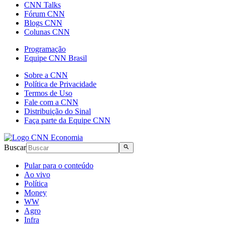
CNN Talks
Fórum CNN
Blogs CNN
Colunas CNN
Programação
Equipe CNN Brasil
Sobre a CNN
Política de Privacidade
Termos de Uso
Fale com a CNN
Distribuição do Sinal
Faça parte da Equipe CNN
Buscar
Pular para o conteúdo
Ao vivo
Política
Money
WW
Agro
Infra