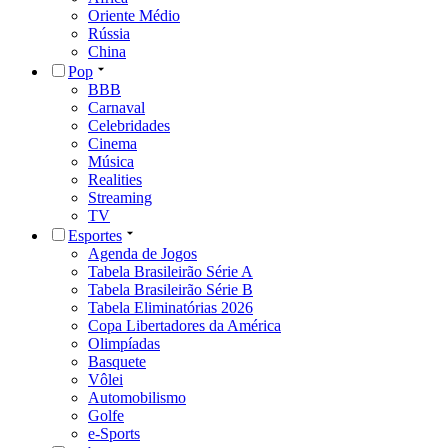
Oriente Médio
Rússia
China
Pop
BBB
Carnaval
Celebridades
Cinema
Música
Realities
Streaming
TV
Esportes
Agenda de Jogos
Tabela Brasileirão Série A
Tabela Brasileirão Série B
Tabela Eliminatórias 2026
Copa Libertadores da América
Olimpíadas
Basquete
Vôlei
Automobilismo
Golfe
e-Sports