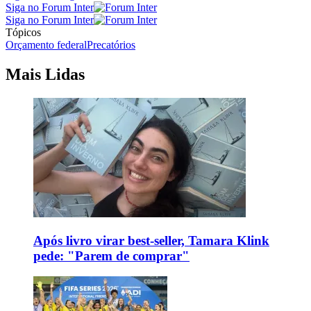
Siga no Forum Inter
Siga no Forum Inter
Tópicos
Orçamento federal
Precatórios
Mais Lidas
Após livro virar best-seller, Tamara Klink
pede: "Parem de comprar"