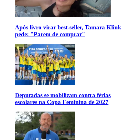
Após livro virar best-seller, Tamara Klink
pede: "Parem de comprar"
Deputadas se mobilizam contra férias
escolares na Copa Feminina de 2027