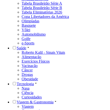
Tabela Brasileirão Série A
Tabela Brasileirão Série B
Tabela Eliminatórias 2026
Copa Libertadores da América
Olimpíadas
Basquete
Vôlei
Automobilismo
Golfe
e-Sports
Saúde
Roberto Kalil - Sinais Vitais
Alimentação
Exercícios Físicos
Vacinação
Câncer
Drogas
Obesidade
Tecnologia
Nasa
Ciência
Curiosidades
Viagem & Gastronomia
Viagem