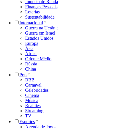
Imposto de Renda
Finanças Pessoais
Loterias
Sustentabilidade
Internacional
Guerra na Ucrânia
Guerra em Israel
Estados Unidos
Europa
Ásia
África
Oriente Médio
Rússia
China
Pop
BBB
Carnaval
Celebridades
Cinema
Música
Realities
Streaming
TV
Esportes
Agenda de Jogos