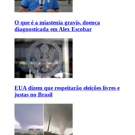
O que é a miastenia gravis, doença
diagnosticada em Alex Escobar
EUA dizem que respeitarão eleições livres e
justas no Brasil