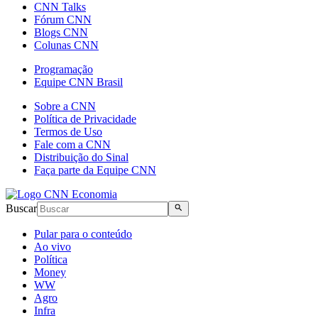
CNN Talks
Fórum CNN
Blogs CNN
Colunas CNN
Programação
Equipe CNN Brasil
Sobre a CNN
Política de Privacidade
Termos de Uso
Fale com a CNN
Distribuição do Sinal
Faça parte da Equipe CNN
Buscar
Pular para o conteúdo
Ao vivo
Política
Money
WW
Agro
Infra