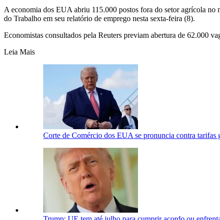
A economia dos EUA abriu 115.000 postos fora do setor agrícola no m
do Trabalho em seu relatório de emprego nesta sexta-feira (8).
Economistas consultados pela Reuters previam abertura de 62.000 va
Leia Mais
Corte de Comércio dos EUA se pronuncia contra tarifas 
Trump: UE tem até julho para cumprir acordo ou enfrenta