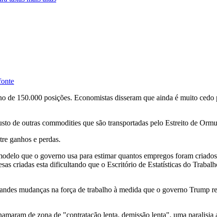
fonte
 de 150.000 posições. Economistas disseram que ainda é muito cedo par
usto de outras commodities que são transportadas pelo Estreito de Ormu
tre ganhos e perdas.
o modelo que o governo usa para estimar quantos empregos foram criad
s criadas esta dificultando que o Escritório de Estatísticas do Trabal
grandes mudanças na força de trabalho à medida que o governo Trump 
amaram de zona de "contratação lenta, demissão lenta", uma paralisia at