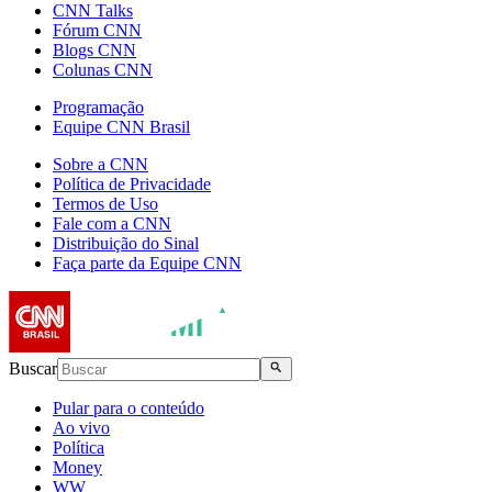
CNN Talks
Fórum CNN
Blogs CNN
Colunas CNN
Programação
Equipe CNN Brasil
Sobre a CNN
Política de Privacidade
Termos de Uso
Fale com a CNN
Distribuição do Sinal
Faça parte da Equipe CNN
Buscar
Pular para o conteúdo
Ao vivo
Política
Money
WW