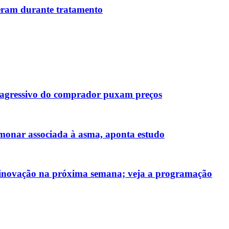
reram durante tratamento
s agressivo do comprador puxam preços
monar associada à asma, aponta estudo
e inovação na próxima semana; veja a programação