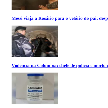
Messi viaja a Rosário para o velório do pai; des
Violência na Colômbia: chefe de polícia é mort