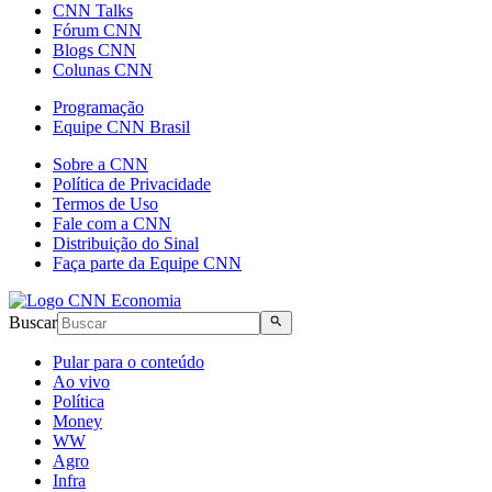
CNN Talks
Fórum CNN
Blogs CNN
Colunas CNN
Programação
Equipe CNN Brasil
Sobre a CNN
Política de Privacidade
Termos de Uso
Fale com a CNN
Distribuição do Sinal
Faça parte da Equipe CNN
Buscar
Pular para o conteúdo
Ao vivo
Política
Money
WW
Agro
Infra