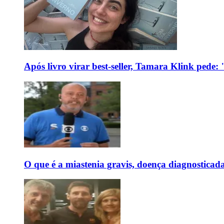
Após livro virar best-seller, Tamara Klink pede
O que é a miastenia gravis, doença diagnostica