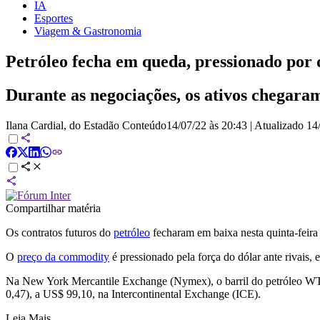
IA
Esportes
Viagem & Gastronomia
Petróleo fecha em queda, pressionado por 
Durante as negociações, os ativos chegaram
Ilana Cardial, do Estadão Conteúdo
14/07/22 às 20:43
|
Atualizado
14
Compartilhar matéria
Os contratos futuros do
petróleo
fecharam em baixa nesta quinta-feira
O
preço da commodity
é pressionado pela força do dólar ante rivais,
Na New York Mercantile Exchange (Nymex), o barril do petróleo WT
0,47), a US$ 99,10, na Intercontinental Exchange (ICE).
Leia Mais