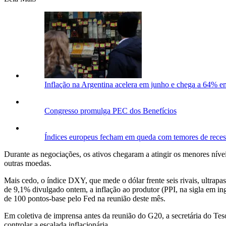
Inflação na Argentina acelera em junho e chega a 64% 
Congresso promulga PEC dos Benefícios
Índices europeus fecham em queda com temores de rece
Durante as negociações, os ativos chegaram a atingir os menores nívei
outras moedas.
Mais cedo, o índice DXY, que mede o dólar frente seis rivais, ultrap
de 9,1% divulgado ontem, a inflação ao produtor (PPI, na sigla em in
de 100 pontos-base pelo Fed na reunião deste mês.
Em coletiva de imprensa antes da reunião do G20, a secretária do Te
controlar a escalada inflacionária.