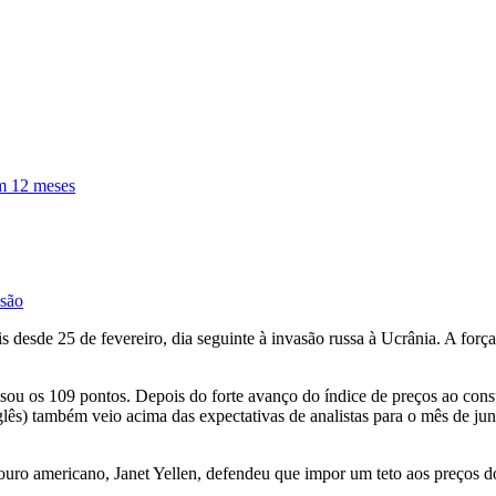
em 12 meses
ssão
s desde 25 de fevereiro, dia seguinte à invasão russa à Ucrânia. A força
assou os 109 pontos. Depois do forte avanço do índice de preços ao con
glês) também veio acima das expectativas de analistas para o mês de ju
souro americano, Janet Yellen, defendeu que impor um teto aos preços 