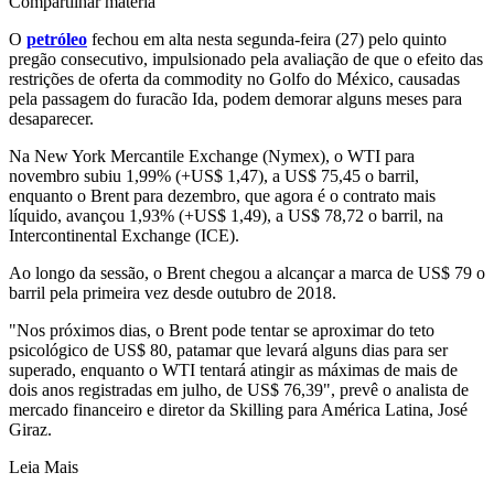
Compartilhar matéria
O
petróleo
fechou em alta nesta segunda-feira (27) pelo quinto
pregão consecutivo, impulsionado pela avaliação de que o efeito das
restrições de oferta da commodity no Golfo do México, causadas
pela passagem do furacão Ida, podem demorar alguns meses para
desaparecer.
Na New York Mercantile Exchange (Nymex), o WTI para
novembro subiu 1,99% (+US$ 1,47), a US$ 75,45 o barril,
enquanto o Brent para dezembro, que agora é o contrato mais
líquido, avançou 1,93% (+US$ 1,49), a US$ 78,72 o barril, na
Intercontinental Exchange (ICE).
Ao longo da sessão, o Brent chegou a alcançar a marca de US$ 79 o
barril pela primeira vez desde outubro de 2018.
"Nos próximos dias, o Brent pode tentar se aproximar do teto
psicológico de US$ 80, patamar que levará alguns dias para ser
superado, enquanto o WTI tentará atingir as máximas de mais de
dois anos registradas em julho, de US$ 76,39", prevê o analista de
mercado financeiro e diretor da Skilling para América Latina, José
Giraz.
Leia Mais