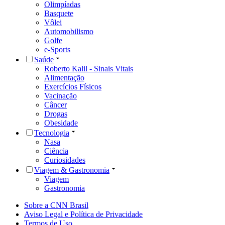
Olimpíadas
Basquete
Vôlei
Automobilismo
Golfe
e-Sports
Saúde
Roberto Kalil - Sinais Vitais
Alimentação
Exercícios Físicos
Vacinação
Câncer
Drogas
Obesidade
Tecnologia
Nasa
Ciência
Curiosidades
Viagem & Gastronomia
Viagem
Gastronomia
Sobre a CNN Brasil
Aviso Legal e Política de Privacidade
Termos de Uso