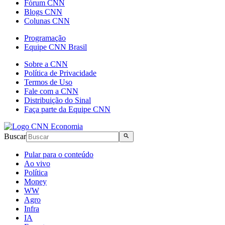
Fórum CNN
Blogs CNN
Colunas CNN
Programação
Equipe CNN Brasil
Sobre a CNN
Política de Privacidade
Termos de Uso
Fale com a CNN
Distribuição do Sinal
Faça parte da Equipe CNN
Buscar
Pular para o conteúdo
Ao vivo
Política
Money
WW
Agro
Infra
IA