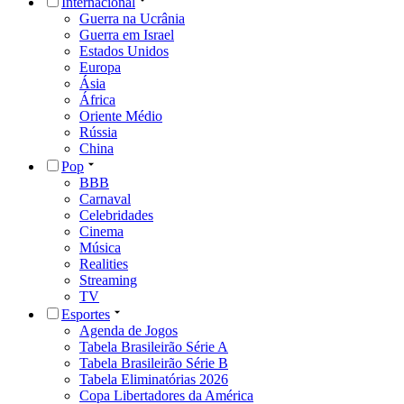
Internacional
Guerra na Ucrânia
Guerra em Israel
Estados Unidos
Europa
Ásia
África
Oriente Médio
Rússia
China
Pop
BBB
Carnaval
Celebridades
Cinema
Música
Realities
Streaming
TV
Esportes
Agenda de Jogos
Tabela Brasileirão Série A
Tabela Brasileirão Série B
Tabela Eliminatórias 2026
Copa Libertadores da América