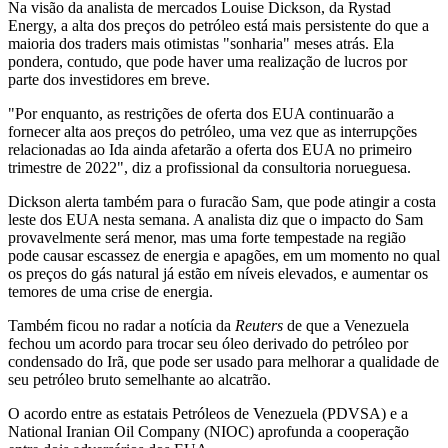
Na visão da analista de mercados Louise Dickson, da Rystad
Energy, a alta dos preços do petróleo está mais persistente do que a
maioria dos traders mais otimistas "sonharia" meses atrás. Ela
pondera, contudo, que pode haver uma realização de lucros por
parte dos investidores em breve.
"Por enquanto, as restrições de oferta dos EUA continuarão a
fornecer alta aos preços do petróleo, uma vez que as interrupções
relacionadas ao Ida ainda afetarão a oferta dos EUA no primeiro
trimestre de 2022", diz a profissional da consultoria norueguesa.
Dickson alerta também para o furacão Sam, que pode atingir a costa
leste dos EUA nesta semana. A analista diz que o impacto do Sam
provavelmente será menor, mas uma forte tempestade na região
pode causar escassez de energia e apagões, em um momento no qual
os preços do gás natural já estão em níveis elevados, e aumentar os
temores de uma crise de energia.
Também ficou no radar a notícia da
Reuters
de que a Venezuela
fechou um acordo para trocar seu óleo derivado do petróleo por
condensado do Irã, que pode ser usado para melhorar a qualidade de
seu petróleo bruto semelhante ao alcatrão.
O acordo entre as estatais Petróleos de Venezuela (PDVSA) e a
National Iranian Oil Company (NIOC) aprofunda a cooperação