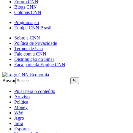
Fórum CNN
Blogs CNN
Colunas CNN
Programação
Equipe CNN Brasil
Sobre a CNN
Política de Privacidade
Termos de Uso
Fale com a CNN
Distribuição do Sinal
Faça parte da Equipe CNN
Buscar
Pular para o conteúdo
Ao vivo
Política
Money
WW
Agro
Infra
Esportes