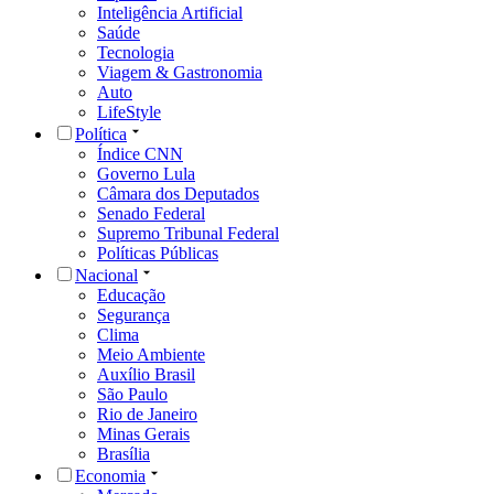
Inteligência Artificial
Saúde
Tecnologia
Viagem & Gastronomia
Auto
LifeStyle
Política
Índice CNN
Governo Lula
Câmara dos Deputados
Senado Federal
Supremo Tribunal Federal
Políticas Públicas
Nacional
Educação
Segurança
Clima
Meio Ambiente
Auxílio Brasil
São Paulo
Rio de Janeiro
Minas Gerais
Brasília
Economia