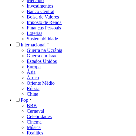
Mercado
Investimentos
Banco Central
Bolsa de Valores
Imposto de Renda
Finanças Pessoais
Loterias
Sustentabilidade
Internacional
Guerra na Ucrânia
Guerra em Israel
Estados Unidos
Europa
Ásia
África
Oriente Médio
Rússia
China
Pop
BBB
Carnaval
Celebridades
Cinema
Música
Realities