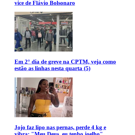
vice de Flávio Bolsonaro
Em 2° dia de greve na CPTM, veja como
estão as linhas nesta quarta (5)
Jojo faz lipo nas pernas, perde 4 kg e
vibra: "Meu Deus, eu tenho joelho"