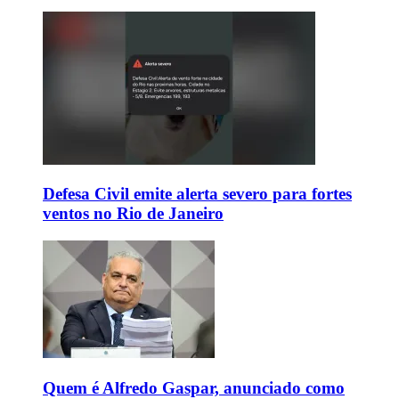
Defesa Civil emite alerta severo para fortes
ventos no Rio de Janeiro
Quem é Alfredo Gaspar, anunciado como