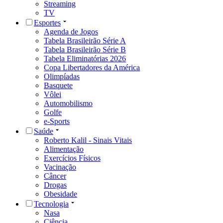
Streaming
TV
Esportes
Agenda de Jogos
Tabela Brasileirão Série A
Tabela Brasileirão Série B
Tabela Eliminatórias 2026
Copa Libertadores da América
Olimpíadas
Basquete
Vôlei
Automobilismo
Golfe
e-Sports
Saúde
Roberto Kalil - Sinais Vitais
Alimentação
Exercícios Físicos
Vacinação
Câncer
Drogas
Obesidade
Tecnologia
Nasa
Ciência