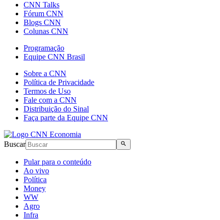
CNN Talks
Fórum CNN
Blogs CNN
Colunas CNN
Programação
Equipe CNN Brasil
Sobre a CNN
Política de Privacidade
Termos de Uso
Fale com a CNN
Distribuição do Sinal
Faça parte da Equipe CNN
Buscar
Pular para o conteúdo
Ao vivo
Política
Money
WW
Agro
Infra