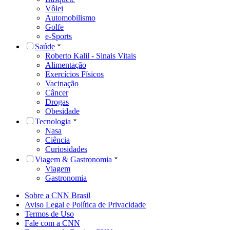
Vôlei
Automobilismo
Golfe
e-Sports
Saúde
Roberto Kalil - Sinais Vitais
Alimentação
Exercícios Físicos
Vacinação
Câncer
Drogas
Obesidade
Tecnologia
Nasa
Ciência
Curiosidades
Viagem & Gastronomia
Viagem
Gastronomia
Sobre a CNN Brasil
Aviso Legal e Política de Privacidade
Termos de Uso
Fale com a CNN