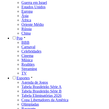
Guerra em Israel
Estados Unidos
Europa
Ásia
África
Oriente Médio
Rússia
China
Pop
BBB
Carnaval
Celebridades
Cinema
Música
Realities
Streaming
TV
Esportes
Agenda de Jogos
Tabela Brasileirão Série A
Tabela Brasileirão Série B
Tabela Eliminatórias 2026
Copa Libertadores da América
Olimpíadas
Basquete