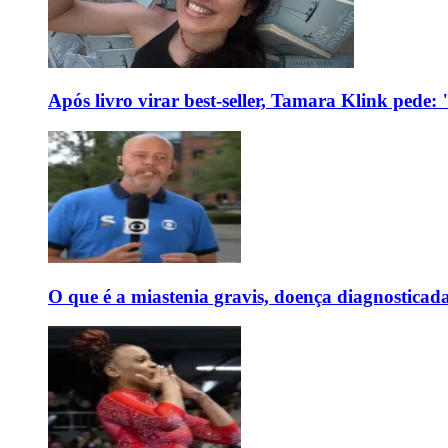
Após livro virar best-seller, Tamara Klink pede
O que é a miastenia gravis, doença diagnostica