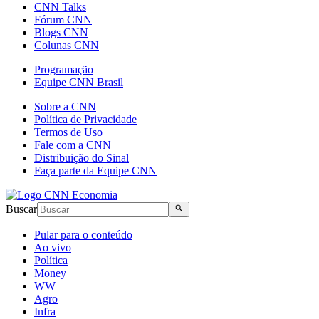
CNN Talks
Fórum CNN
Blogs CNN
Colunas CNN
Programação
Equipe CNN Brasil
Sobre a CNN
Política de Privacidade
Termos de Uso
Fale com a CNN
Distribuição do Sinal
Faça parte da Equipe CNN
Buscar
Pular para o conteúdo
Ao vivo
Política
Money
WW
Agro
Infra