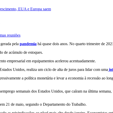
crescimento, EUA e Europa saem
ximas reuniões
 gerada pela
pandemia
há quase dois anos. No quarto trimestre de 202
do de acúmulo de estoques.
ento empresarial em equipamentos acelerou acentuadamente.
 Estados Unidos, realiza um ciclo de alta de juros para lidar com uma
in
ssivamente a política monetária e levar a economia à recessão ao long
desemprego semanais dos Estados Unidos, que caíram na última semana
 em 21 de maio, segundo o Departamento do Trabalho.
vado as reivindicações ao nível mais alto desde janeiro. Economistas en