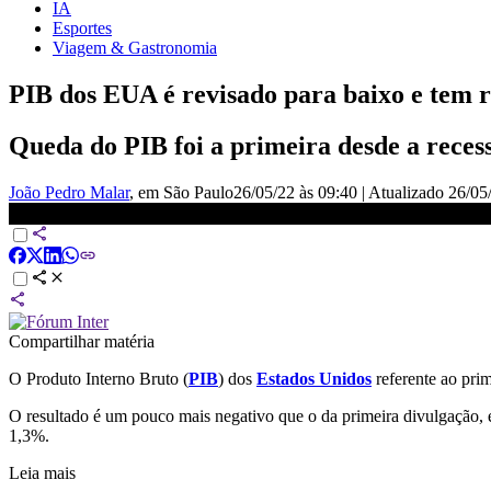
IA
Esportes
Viagem & Gastronomia
PIB dos EUA é revisado para baixo e tem r
Queda do PIB foi a primeira desde a reces
João Pedro Malar
, em São Paulo
26/05/22 às 09:40
|
Atualizado
26/05
PIB dos EUA tem primeira retração em quase dois anos | EXPRES
Compartilhar matéria
O Produto Interno Bruto (
PIB
) dos
Estados Unidos
referente ao pri
O resultado é um pouco mais negativo que o da primeira divulgação,
1,3%.
Leia mais