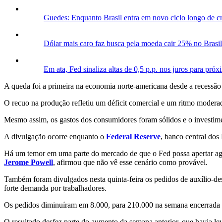
Guedes: Enquanto Brasil entra em novo ciclo longo de 
Dólar mais caro faz busca pela moeda cair 25% no Brasil
Em ata, Fed sinaliza altas de 0,5 p.p. nos juros para pró
A queda foi a primeira na economia norte-americana desde a recessão
O recuo na produção refletiu um déficit comercial e um ritmo modera
Mesmo assim, os gastos dos consumidores foram sólidos e o investim
A divulgação ocorre enquanto o
Federal Reserve
, banco central dos
Há um temor em uma parte do mercado de que o Fed possa apertar agre
Jerome Powell
, afirmou que não vê esse cenário como provável.
Também foram divulgados nesta quinta-feira os pedidos de auxílio-
forte demanda por trabalhadores.
Os pedidos diminuíram em 8.000, para 210.000 na semana encerrada
O resultado desfez parte do aumento da semana anterior, que havia le