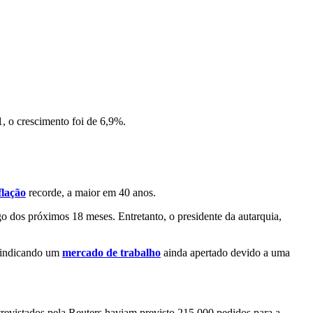
1, o crescimento foi de 6,9%.
flação
recorde, a maior em 40 anos.
o dos próximos 18 meses. Entretanto, o presidente da autarquia,
, indicando um
mercado de trabalho
ainda apertado devido a uma
trevistados pela Reuters haviam previsto 215.000 pedidos para a