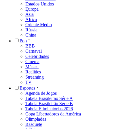
Estados Unidos
Europa
Ásia
África
Oriente Médio
Rússia
China
Pop
BBB
Carnaval
Celebridades
Cinema
Música
Realities
Streaming
TV
Esportes
Agenda de Jogos
Tabela Brasileirão Série A
Tabela Brasileirão Série B
Tabela Eliminatórias 2026
Copa Libertadores da América
Olimpíadas
Basquete