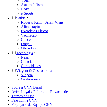
Vôlei
Automobilismo
Golfe
e-Sports
Saúde
Roberto Kalil - Sinais Vitais
Alimentação
Exercícios Físicos
Vacinação
Câncer
Drogas
Obesidade
Tecnologia
Nasa
Ciência
Curiosidades
Viagem & Gastronomia
Viagem
Gastronomia
Sobre a CNN Brasil
Aviso Legal e Política de Privacidade
Termos de Uso
Fale com a CNN
Faça parte da Equipe CNN