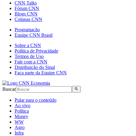
CNN Talks
Fórum CNN
Blogs CNN
Colunas CNN
Programação
Equipe CNN Brasil
Sobre a CNN
Política de Privacidade
Termos de Uso
Fale com a CNN
Distribuição do Sinal
Faça parte da Equipe CNN
Buscar
Pular para o conteúdo
Ao vivo
Política
Money
WW
Agro
Infra