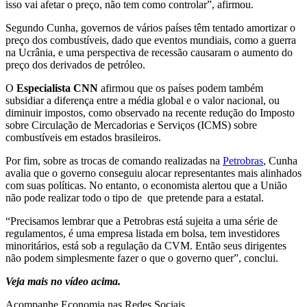
isso vai afetar o preço, não tem como controlar”, afirmou.
Segundo Cunha, governos de vários países têm tentado amortizar o
preço dos combustíveis, dado que eventos mundiais, como a guerra
na Ucrânia, e uma perspectiva de recessão causaram o aumento do
preço dos derivados de petróleo.
O
Especialista CNN
afirmou que os países podem também
subsidiar a diferença entre a média global e o valor nacional, ou
diminuir impostos, como observado na recente redução do Imposto
sobre Circulação de Mercadorias e Serviços (ICMS) sobre
combustíveis em estados brasileiros.
Por fim, sobre as trocas de comando realizadas na
Petrobras
, Cunha
avalia que o governo conseguiu alocar representantes mais alinhados
com suas políticas. No entanto, o economista alertou que a União
não pode realizar todo o tipo de que pretende para a estatal.
“Precisamos lembrar que a Petrobras está sujeita a uma série de
regulamentos, é uma empresa listada em bolsa, tem investidores
minoritários, está sob a regulação da CVM. Então seus dirigentes
não podem simplesmente fazer o que o governo quer”, conclui.
Veja mais no vídeo acima.
Acompanhe
Economia
nas Redes Sociais