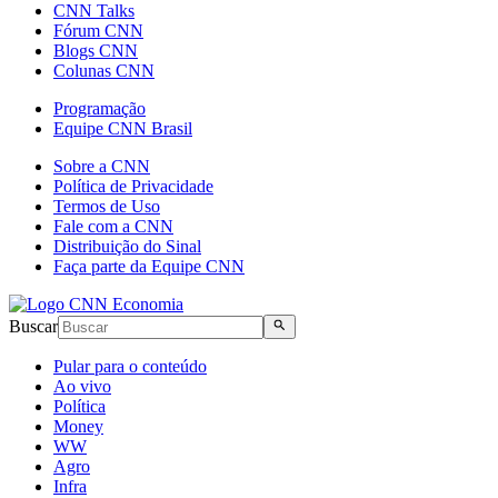
CNN Talks
Fórum CNN
Blogs CNN
Colunas CNN
Programação
Equipe CNN Brasil
Sobre a CNN
Política de Privacidade
Termos de Uso
Fale com a CNN
Distribuição do Sinal
Faça parte da Equipe CNN
Buscar
Pular para o conteúdo
Ao vivo
Política
Money
WW
Agro
Infra