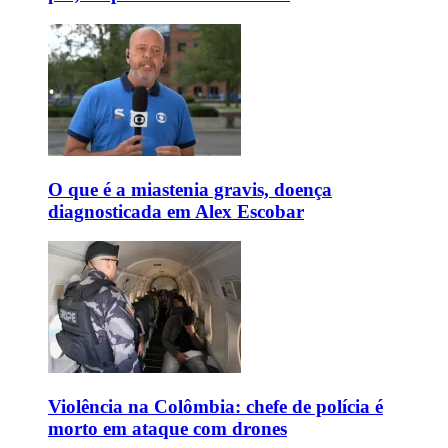
O que é a miastenia gravis, doença
diagnosticada em Alex Escobar
Violência na Colômbia: chefe de polícia é
morto em ataque com drones