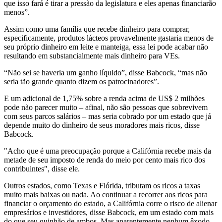
que isso fará é tirar a pressão da legislatura e eles apenas financiarão
menos”.
Assim como uma família que recebe dinheiro para comprar,
especificamente, produtos lácteos provavelmente gastaria menos de
seu próprio dinheiro em leite e manteiga, essa lei pode acabar não
resultando em substancialmente mais dinheiro para VEs.
“Não sei se haveria um ganho líquido”, disse Babcock, “mas não
seria tão grande quanto dizem os patrocinadores”.
E um adicional de 1,75% sobre a renda acima de US$ 2 milhões
pode não parecer muito – afinal, não são pessoas que sobrevivem
com seus parcos salários – mas seria cobrado por um estado que já
depende muito do dinheiro de seus moradores mais ricos, disse
Babcock.
"Acho que é uma preocupação porque a Califórnia recebe mais da
metade de seu imposto de renda do meio por cento mais rico dos
contribuintes", disse ele.
Outros estados, como Texas e Flórida, tributam os ricos a taxas
muito mais baixas ou nada. Ao continuar a recorrer aos ricos para
financiar o orçamento do estado, a Califórnia corre o risco de alienar
empresários e investidores, disse Babcock, em um estado com mais
do que seu quinhão de ambos. Mas aparentemente nenhum êxodo