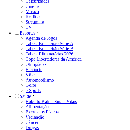
Celebridades
Cinema
Música
Realities
Streaming
TV
Esportes
Agenda de Jogos
Tabela Brasileirão Série A
Tabela Brasileirão Série B
Tabela Eliminatórias 2026
Copa Libertadores da América
Olimpíadas
Basquete
Vôlei
Automobilismo
Golfe
e-Sports
Saúde
Roberto Kalil - Sinais Vitais
Alimentação
Exercícios Físicos
Vacinação
Câncer
Drogas