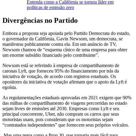
Entenda como a Califórnia se tornou líder em
políticas de emissão zero
Divergências no Partido
Embora a proposta seja apoiada pelo Partido Democrata do estado,
o governador da Califórnia, Gavin Newsom, um democrata, se
manifestou publicamente contra ela. Em um anúncio de TV,
Newsom chamou de “esquema cínico de uma empresa para obter
um enorme subsídio financiado pelo contribuinte”.
Newsom está se referindo à empresa de compartilhamento de
caronas Lyft, que forneceu 95% do financiamento por trás da
iniciativa de votação, de acordo com registros estaduais. Os
opositores da iniciativa de votação afirmam que o apoio da Lyft é
egoísta.
As regulamentações estaduais aprovadas em 2021 exigem que 90%
das milhas de compartilhamento de viagens percorridas no estado
sejam livres de emissões até 2030. Empresas como Lyft e seu
principal concorrente, Uber, não compram os carros que seus
motoristas usam, pois consideram que os motoristas sejam
“contratados independentes” que fornecem seus próprios veículos.
Mas uma regra como a Prop 30, que tornaria mais fácil para