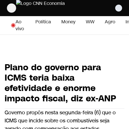
Pular para o conteúdo
Ao
Política
Money
WW
Agro
I
vivo
Plano do governo para
ICMS teria baixa
efetividade e enorme
impacto fiscal, diz ex-ANP
Governo propôs nesta segunda-feira (6) que o
ICMS que incide sobre os combustíveis seja
zerado com compensação aos estados