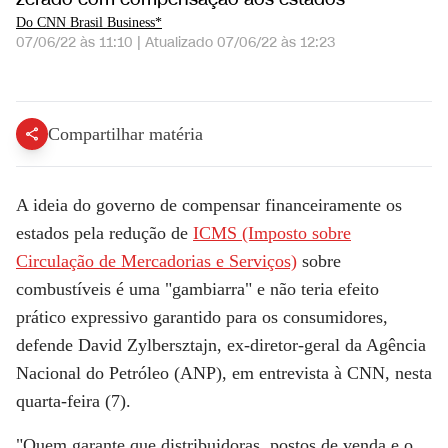
Do CNN Brasil Business*
07/06/22 às 11:10
|
Atualizado
07/06/22 às 12:23
Sem ICMS, arrecadação cairá e diesel seguirá caro, afirma especialista | NOVO DIA
Compartilhar matéria
A ideia do governo de compensar financeiramente os
estados pela redução de
ICMS (Imposto sobre
Circulação de Mercadorias e Serviços)
sobre
combustíveis é uma "gambiarra" e não teria efeito
prático expressivo garantido para os consumidores,
defende David Zylbersztajn, ex-diretor-geral da Agência
Nacional do Petróleo (ANP), em entrevista à CNN, nesta
quarta-feira (7).
"Quem garante que distribuidoras, postos de venda e o