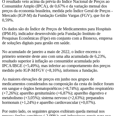
O resultado veio acima da prévia do Índice Nacional de Preços ao
Consumidor Amplo (IPCA), de 0,67% e da variação mensal dos
preços da economia brasileira, medida pelo Índice Geral de Preços -
Mercado (IGP-M) da Fundação Getúlio Vargas (FGV), que foi de
0,59%.
Os dados são do Índice de Preços de Medicamentos para Hospitais
(IPM-H), indicador desenvolvido pela Fundação Instituto de
Pesquisas Econômicas (Fipe) em conjunto com a Bionexo, empresa
de soluções digitais para gestão em saúde.
No acumulado de janeiro a maio de 2022, o índice encerra o
primeiro semestre deste ano com uma alta acumulada de 6,23%,
resultado superior à inflação ao consumidor acumulada pelo
IPCA/IBGE (+5,49%), mas inferior ao comportamento dos preços
medido pelo IGP-M/FGV (+8,16%), informou a fundação.
As maiores elevações de preços em junho nos grupos de
medicamentos considerados na composição da cesta do índice foram
em sangue e órgãos hematopoiéticos (+8,74%); aparelho respiratório
(+7,26%); aparelho geniturinário (+6,87%); aparelho digestivo e
metabolismo (+3,05%); sistema nervoso (+2,63%); preparados
hormonais (+1,24%) e aparelho cardiovascular (+0,07%).
Por outro lado, os seguintes grupos exibiram queda mensal nos
preços: órgãos sensitivos (-2,09%); anti-infecciosos gerais para uso