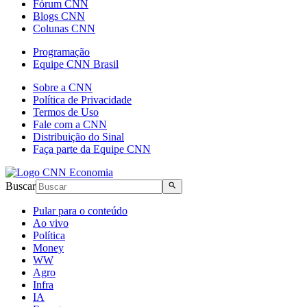
Fórum CNN
Blogs CNN
Colunas CNN
Programação
Equipe CNN Brasil
Sobre a CNN
Política de Privacidade
Termos de Uso
Fale com a CNN
Distribuição do Sinal
Faça parte da Equipe CNN
Buscar
Pular para o conteúdo
Ao vivo
Política
Money
WW
Agro
Infra
IA