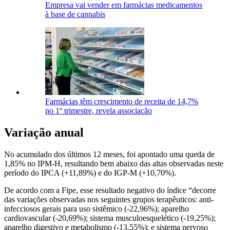
Empresa vai vender em farmácias medicamentos
à base de cannabis
Farmácias têm crescimento de receita de 14,7%
no 1º trimestre, revela associação
Variação anual
No acumulado dos últimos 12 meses, foi apontado uma queda de
1,85% no IPM-H, resultando bem abaixo das altas observadas neste
período do IPCA (+11,89%) e do IGP-M (+10,70%).
De acordo com a Fipe, esse resultado negativo do índice “decorre
das variações observadas nos seguintes grupos terapêuticos: anti-
infecciosos gerais para uso sistêmico (-22,96%); aparelho
cardiovascular (-20,69%); sistema musculoesquelético (-19,25%);
aparelho digestivo e metabolismo (-13,55%); e sistema nervoso