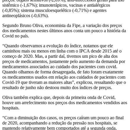
sistêmico (-1,67%); imunoterápicos, vacinas e antialérgicos
(-0,85%); sistema musculoesquelético (-0,71%) e agentes
antineoplásicos (-0,63%).
Segundo Bruno Oliva, economista da Fipe, a variação dos preços
dos medicamentos nestes últimos anos conta um pouco a história da
Covid no país.
“Quando observamos a evolução do índice, notamos que ele
caminhou mais ou menos em linha com o IPCA desde 2015 até o
começo de 2020. Mas, a partir daí, tivemos um pico de alta dos
preços de medicamentos, justamente pelo aumento da demanda por
medicamentos associados ao cuidado dos pacientes com covid.
Quando olhamos de forma desagregada, de fato foram exatamente
os medicamentos usados em relação aos cuidados de pacientes com
Covid-19 que tiveram as maiores altas”, explicou, ressaltando que o
resultado de junho não destoou muito dos índices de preços.
Oliva também explica que, depois da primeira onda de Covid,
houve um arrefecimento nos preços dos medicamentos vendidos aos
hospitais.
“Com a diminuição dos casos, os preços caíram um pouco ao final
de 2020, acompanhando a redução da pressão nos hospitais, se
mantendo relativamente bem comportados até a segunda onda,