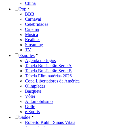
China
Pop
BBB
Carnaval
Celebridades
Cinema
Música
Realities
Streaming
TV
Esportes
Agenda de Jogos
Tabela Brasileirão Série A
Tabela Brasileirão Série B
Tabela Eliminatórias 2026
Copa Libertadores da América
Olimpíadas
Basquete
Vôlei
Automobilismo
Golfe
e-Sports
Saúde
Roberto Kalil - Sinais Vitais