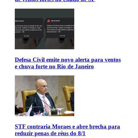
Defesa Civil emite novo alerta para ventos
e chuva forte no Rio de Janeiro
STF contraria Moraes e abre brecha para
reduzir penas de réus do 8/1