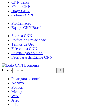
CNN Talks
Fórum CNN
Blogs CNN
Colunas CNN
Programação
Equipe CNN Brasil
Sobre a CNN
Política de Privacidade
Termos de Uso
Fale com a CNN
Distribuição do Sinal
Faça parte da Equipe CNN
Buscar
Pular para o conteúdo
Ao vivo
Política
Money
WW
Agro
Infra