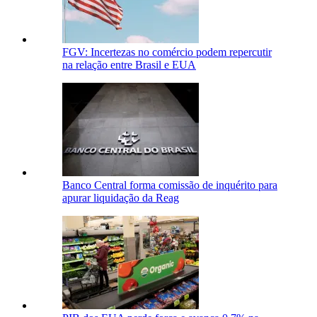
FGV: Incertezas no comércio podem repercutir
na relação entre Brasil e EUA
Banco Central forma comissão de inquérito para
apurar liquidação da Reag