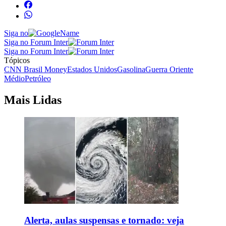
Siga no
Siga no Forum Inter
Siga no Forum Inter
Tópicos
CNN Brasil Money
Estados Unidos
Gasolina
Guerra Oriente
Médio
Petróleo
Mais Lidas
Alerta, aulas suspensas e tornado: veja