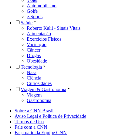
Vôlei
Automobilismo
Golfe
e-Sports
Saúde
Roberto Kalil - Sinais Vitais
Alimentação
Exercícios Físicos
Vacinação
Câncer
Drogas
Obesidade
Tecnologia
Nasa
Ciência
Curiosidades
Viagem & Gastronomia
Viagem
Gastronomia
Sobre a CNN Brasil
Aviso Legal e Política de Privacidade
Termos de Uso
Fale com a CNN
Faça parte da Equipe CNN