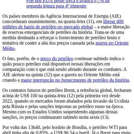
PIB dos EUA perde força e avança 0,7% na
segunda leitura para 4º trimestre
Os países membros da Agência Internacional de Energia (AIE)
concordaram unanimemente, na quarta-feira (11), em
liberar 400
milhões de barris de petróleo no mercado global
– a maior liberação
de reservas emergenciais de petróleo da história. Trata-se de uma
medida destinada a reforçar o fornecimento de petróleo bruto e
tentativa de conter a alta dos preços causada pela
guerra no Oriente
Médio
.
O fato, porém, de o
preço do petróleo
continuar subindo indica o
quão pouco petróleo está disponível nessas liberações em
comparação com o que está sendo afetado durante os combates. A
AIE alertou na quinta (12) que a guerra no Oriente Médio está
criando a
maior interrupção no ​fornecimento de petróleo da história
.
Os contratos futuros do petróleo Brent, a referência global, fecharam
acima de US$ 100 na quinta-feira (12) pela primeira vez desde
2022, quando os mercados foram abalados pela invasão da Ucrânia
pela Rússia e pelas sanções impostas ao petróleo russo na época.
Mesmo com os Estados Unidos suspendendo algumas dessas
sanções, os preços continuaram subindo nesta sexta (13).
Por volta das 13h40, pelo horário de Brasília, o petróleo WTI para
abril tinha alta de 0,85%, a US$ 96,54 o barril. Já o Brent para maio