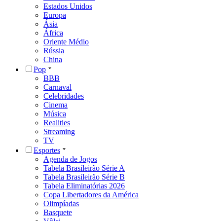
Estados Unidos
Europa
Ásia
África
Oriente Médio
Rússia
China
Pop
BBB
Carnaval
Celebridades
Cinema
Música
Realities
Streaming
TV
Esportes
Agenda de Jogos
Tabela Brasileirão Série A
Tabela Brasileirão Série B
Tabela Eliminatórias 2026
Copa Libertadores da América
Olimpíadas
Basquete