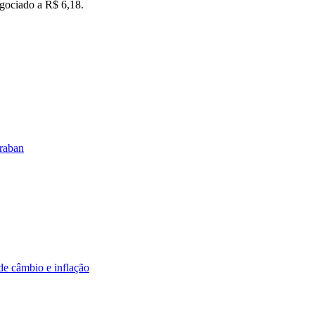
egociado a R$ 6,18.
braban
de câmbio e inflação