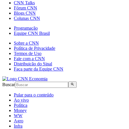
CNN Talks
Fórum CNN
Blogs CNN
Colunas CNN
Programação
Equipe CNN Brasil
Sobre a CNN
Política de Privacidade
Termos de Uso
Fale com a CNN
Distribuição do Sinal
Faça parte da Equipe CNN
Buscar
Pular para o conteúdo
Ao vivo
Política
Money
WW
Agro
Infra