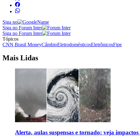
Siga no
Siga no Forum Inter
Siga no Forum Inter
Tópicos
CNN Brasil Money
Câmbio
Eletrodomésticos
Eletrônicos
Fipe
Mais Lidas
Alerta, aulas suspensas e tornado: veja impactos