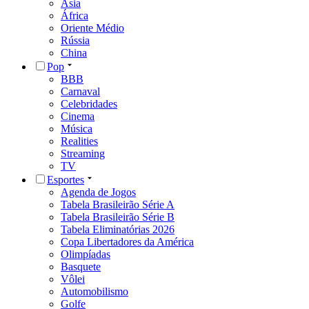
Ásia
África
Oriente Médio
Rússia
China
Pop
BBB
Carnaval
Celebridades
Cinema
Música
Realities
Streaming
TV
Esportes
Agenda de Jogos
Tabela Brasileirão Série A
Tabela Brasileirão Série B
Tabela Eliminatórias 2026
Copa Libertadores da América
Olimpíadas
Basquete
Vôlei
Automobilismo
Golfe