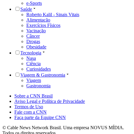
e-Sports
Saúde
Roberto Kalil - Sinais Vitais
Alimentação
Exercícios Físicos
Vacinação
Câncer
Drogas
Obesidade
Tecnologia
Nasa
Ciência
Curiosidades
Viagem & Gastronomia
Viagem
Gastronomia
Sobre a CNN Brasil
Aviso Legal e Política de Privacidade
Termos de Uso
Fale com a CNN
Faça parte da Equipe CNN
© Cable News Network Brasil. Uma empresa NOVUS MÍDIA.
Todos os direitos reservados.