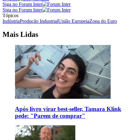
Siga no Forum Inter
Siga no Forum Inter
Tópicos
Indústria
Produção Industrial
União Europeia
Zona do Euro
Mais Lidas
Após livro virar best-seller, Tamara Klink
pede: "Parem de comprar"