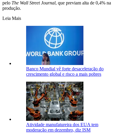
pelo
The Wall Street Journal
, que previam alta de 0,4% na
produção.
Leia Mais
Banco Mundial vê forte desaceleração do
crescimento global e risco a mais pobres
Atividade manufatureira dos EUA tem
moderação em dezembro, diz ISM