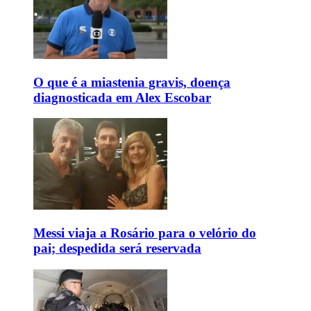
O que é a miastenia gravis, doença
diagnosticada em Alex Escobar
Messi viaja a Rosário para o velório do
pai; despedida será reservada