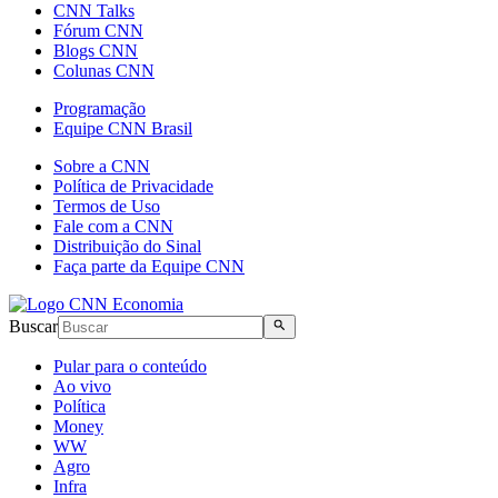
CNN Talks
Fórum CNN
Blogs CNN
Colunas CNN
Programação
Equipe CNN Brasil
Sobre a CNN
Política de Privacidade
Termos de Uso
Fale com a CNN
Distribuição do Sinal
Faça parte da Equipe CNN
Buscar
Pular para o conteúdo
Ao vivo
Política
Money
WW
Agro
Infra