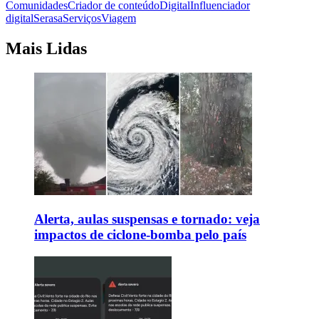
Comunidades
Criador de conteúdo
Digital
Influenciador
digital
Serasa
Serviços
Viagem
Mais Lidas
Alerta, aulas suspensas e tornado: veja
impactos de ciclone-bomba pelo país