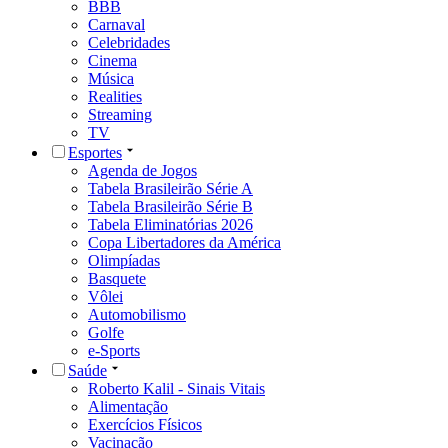
BBB
Carnaval
Celebridades
Cinema
Música
Realities
Streaming
TV
Esportes
Agenda de Jogos
Tabela Brasileirão Série A
Tabela Brasileirão Série B
Tabela Eliminatórias 2026
Copa Libertadores da América
Olimpíadas
Basquete
Vôlei
Automobilismo
Golfe
e-Sports
Saúde
Roberto Kalil - Sinais Vitais
Alimentação
Exercícios Físicos
Vacinação