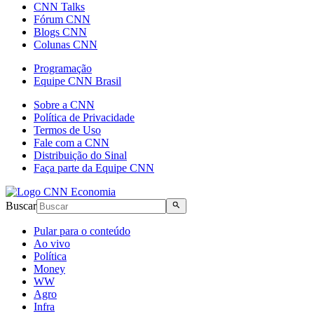
CNN Talks
Fórum CNN
Blogs CNN
Colunas CNN
Programação
Equipe CNN Brasil
Sobre a CNN
Política de Privacidade
Termos de Uso
Fale com a CNN
Distribuição do Sinal
Faça parte da Equipe CNN
Buscar
Pular para o conteúdo
Ao vivo
Política
Money
WW
Agro
Infra