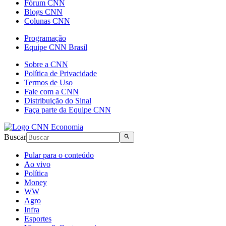
Fórum CNN
Blogs CNN
Colunas CNN
Programação
Equipe CNN Brasil
Sobre a CNN
Política de Privacidade
Termos de Uso
Fale com a CNN
Distribuição do Sinal
Faça parte da Equipe CNN
Buscar
Pular para o conteúdo
Ao vivo
Política
Money
WW
Agro
Infra
Esportes