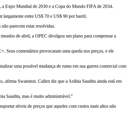
 2029, a Expo Mundial de 2030 e a Copa do Mundo FIFA de 2034.
nt largamente entre US$ 70 e US$ 90 por barril.
não parecem estar resolvidas.
Em meados de abril, a OPEC divulgou um plano para compensar a
PEC+. Seus comentários provocaram uma queda nos preços, e ele
inalizar uma possível mudança de rumo em sua guerra comercial com
do, afirma Swanston. Callen diz que a Arábia Saudita ainda está em
ia Saudita, mas é muito administrável."
uportar níveis de preços que aqueles com custos mais altos não