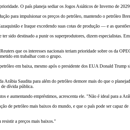
er prioridade. O país planeja sediar os Jogos Asiáticos de Inverno de
dução para impulsionar os preços do petróleo, mantendo o petróleo Bre
aquistão e Iraque excedendo suas cotas de produção — e as questões 
 ter sido destinado a punir os superprodutores, dizem especialistas. 
 Reuters que os interesses nacionais teriam prioridade sobre os da O
ometido em trabalhar com o grupo.
o petróleo em baixa, mesmo após o presidente dos EUA Donald Trump s
 da Arábia Saudita para além do petróleo demore mais do que o planeja
 de dívida pública.
tos e aumentando empréstimos, acrescenta ele. "Não é ideal para a Aráb
ção de petróleo mais baixos do mundo, e que o país pode ser capaz de s
esistir a preços mais baixos."