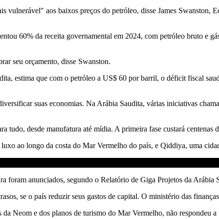
is vulnerável" aos baixos preços do petróleo, disse James Swanston, E
sentou 60% da receita governamental em 2024, com petróleo bruto e g
brar seu orçamento, disse Swanston.
ta, estima que com o petróleo a US$ 60 por barril, o déficit fiscal sa
 diversificar suas economias. Na Arábia Saudita, várias iniciativas ch
ra tudo, desde manufatura até mídia. A primeira fase custará centenas d
de luxo ao longo da costa do Mar Vermelho do país, e Qiddiya, uma cida
tura foram anunciados, segundo o Relatório de Giga Projetos da Arábia 
rasos, se o país reduzir seus gastos de capital. O ministério das finan
rás da Neom e dos planos de turismo do Mar Vermelho, não respondeu 