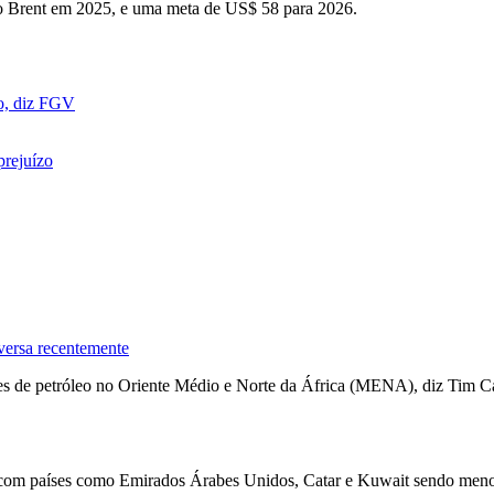
 o Brent em 2025, e uma meta de US$ 58 para 2026.
ço, diz FGV
prejuízo
versa recentemente
es de petróleo no Oriente Médio e Norte da África (MENA), diz Tim Cal
, com países como Emirados Árabes Unidos, Catar e Kuwait sendo meno