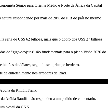
conomista Sênior para Oriente Médio e Norte da África da Capital
ás natural respondendo por mais de 20% do PIB do país no mesmo
udita seria de US$ 62 bilhões, mais que o dobro dos US$ 27 bilhões
amadas de "giga-projetos" são fundamentais para o plano Visão 2030 do
e bilhões de dólares, segundo seu príncipe herdeiro.
de de entretenimento nos arredores de Riad.
Saudita da Knight Frank.
ças da Arábia Saudita não respondeu a um pedido de comentário.
a um e-mail da CNN.