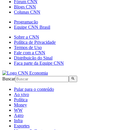
Fórum CNN
Blogs CNN
Colunas CNN
Programação
Equipe CNN Brasil
Sobre a CNN
Política de Privacidade
Termos de Uso
Fale com a CNN
Distribuição do Sinal
Faça parte da Equipe CNN
Buscar
Pular para o conteúdo
Ao vivo
Política
Money
WW
Agro
Infra
Esportes