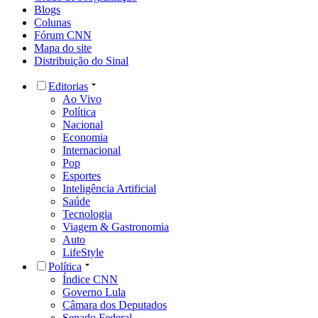
LifeStyle
Política
Índice CNN
Governo Lula
Câmara dos Deputados
Senado Federal
Supremo Tribunal Federal
Políticas Públicas
Nacional
Educação
Segurança
Clima
Meio Ambiente
Auxílio Brasil
São Paulo
Rio de Janeiro
Minas Gerais
Brasília
Economia
Mercado
Investimentos
Banco Central
Bolsa de Valores
Imposto de Renda
Finanças Pessoais