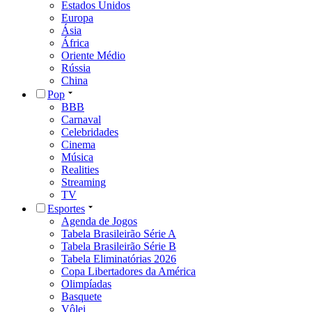
Tabela Eliminatórias 2026
Copa Libertadores da América
Olimpíadas
Basquete
Vôlei
Automobilismo
Golfe
e-Sports
Saúde
Roberto Kalil - Sinais Vitais
Alimentação
Exercícios Físicos
Vacinação
Câncer
Drogas
Obesidade
Tecnologia
Nasa
Ciência
Curiosidades
Viagem & Gastronomia
Viagem
Gastronomia