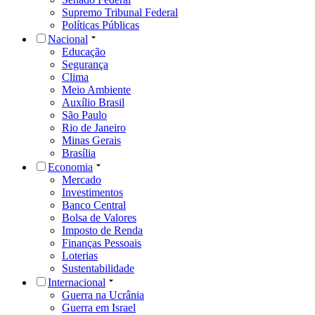
Loterias
Sustentabilidade
Internacional
Guerra na Ucrânia
Guerra em Israel
Estados Unidos
Europa
Ásia
África
Oriente Médio
Rússia
China
Pop
BBB
Carnaval
Celebridades
Cinema
Música
Realities
Streaming
TV
Esportes
Agenda de Jogos
Tabela Brasileirão Série A
Tabela Brasileirão Série B