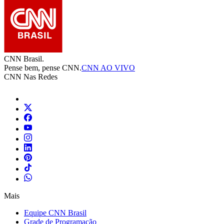
Mais
Equipe CNN Brasil
Grade de Programação
Blogs
Colunas
Fórum CNN
Mapa do site
Distribuição do Sinal
Editorias
Ao Vivo
Política
Nacional
Economia
Internacional
Pop
Esportes
Inteligência Artificial
Saúde
Tecnologia
Viagem & Gastronomia
Auto