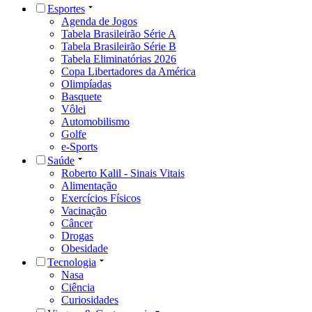
Esportes
Agenda de Jogos
Tabela Brasileirão Série A
Tabela Brasileirão Série B
Tabela Eliminatórias 2026
Copa Libertadores da América
Olimpíadas
Basquete
Vôlei
Automobilismo
Golfe
e-Sports
Saúde
Roberto Kalil - Sinais Vitais
Alimentação
Exercícios Físicos
Vacinação
Câncer
Drogas
Obesidade
Tecnologia
Nasa
Ciência
Curiosidades