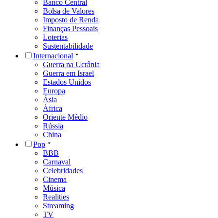
Banco Central
Bolsa de Valores
Imposto de Renda
Finanças Pessoais
Loterias
Sustentabilidade
Internacional
Guerra na Ucrânia
Guerra em Israel
Estados Unidos
Europa
Ásia
África
Oriente Médio
Rússia
China
Pop
BBB
Carnaval
Celebridades
Cinema
Música
Realities
Streaming
TV