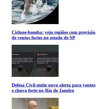
Ciclone-bomba: veja regiões com previsão
de ventos fortes no estado de SP
Defesa Civil emite novo alerta para ventos
e chuva forte no Rio de Janeiro