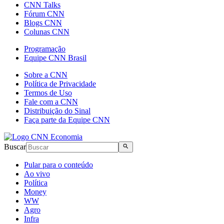
CNN Talks
Fórum CNN
Blogs CNN
Colunas CNN
Programação
Equipe CNN Brasil
Sobre a CNN
Política de Privacidade
Termos de Uso
Fale com a CNN
Distribuição do Sinal
Faça parte da Equipe CNN
Buscar
Pular para o conteúdo
Ao vivo
Política
Money
WW
Agro
Infra