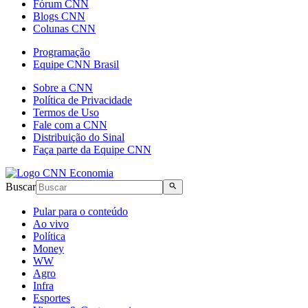
Fórum CNN
Blogs CNN
Colunas CNN
Programação
Equipe CNN Brasil
Sobre a CNN
Política de Privacidade
Termos de Uso
Fale com a CNN
Distribuição do Sinal
Faça parte da Equipe CNN
Buscar
Pular para o conteúdo
Ao vivo
Política
Money
WW
Agro
Infra
Esportes