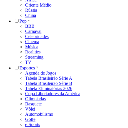
Oriente Médio
Rússia
China
Pop
BBB
Carnaval
Celebridades
Cinema
Música
Realities
Streaming
TV
Esportes
Agenda de Jogos
Tabela Brasileirão Série A
Tabela Brasileirão Série B
Tabela Eliminatórias 2026
Copa Libertadores da América
Olimpíadas
Basquete
Vôlei
Automobilismo
Golfe
e-Sports