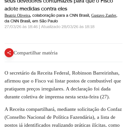
seus devedores contumazes para que o Fisco
adote medidas contra eles
, colaboração para a CNN Brasil
,
,
Beatriz Oliveira
Gustavo Zanfer
da CNN Brasil
, em São Paulo
27/03/26 às 18:46
|
Atualizado
28/03/26 às 18:18
Receita listará postos que pratiquem preços de combustíveis irregulares no Brasil | AGORA CNN
Compartilhar matéria
O secretário da Receita Federal, Robinson Barreirinhas,
afirmou que o Fisco vai listar postos de combustível que
pratiquem preços irregulares. A declaração foi dada
durante coletiva de imprensa nesta sexta-feira (27).
A Receita compartilhará, mediante solicitação do Confaz
(Conselho Nacional de Política Fazendária), a lista de
postos já identificados realizando práticas ilícitas, como