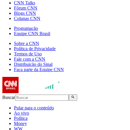
CNN Talks
Fórum CNN
Blogs CNN
Colunas CNN
Programação
Equipe CNN Brasil
Sobre a CNN
Política de Privacidade
Termos de Uso
Fale com a CNN
Distribuição do Sinal
Faça parte da Equipe CNN
Buscar
Pular para o conteúdo
Ao vivo
Política
Money
WW