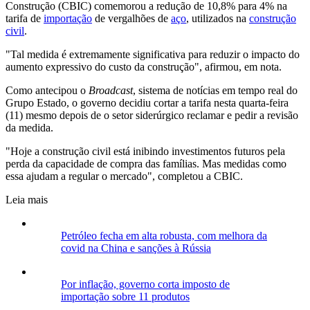
Construção (CBIC) comemorou a redução de 10,8% para 4% na
tarifa de
importação
de vergalhões de
aço
, utilizados na
construção
civil
.
"Tal medida é extremamente significativa para reduzir o impacto do
aumento expressivo do custo da construção", afirmou, em nota.
Como antecipou o
Broadcast
, sistema de notícias em tempo real do
Grupo Estado, o governo decidiu cortar a tarifa nesta quarta-feira
(11) mesmo depois de o setor siderúrgico reclamar e pedir a revisão
da medida.
"Hoje a construção civil está inibindo investimentos futuros pela
perda da capacidade de compra das famílias. Mas medidas como
essa ajudam a regular o mercado", completou a CBIC.
Leia mais
Petróleo fecha em alta robusta, com melhora da
covid na China e sanções à Rússia
Por inflação, governo corta imposto de
importação sobre 11 produtos