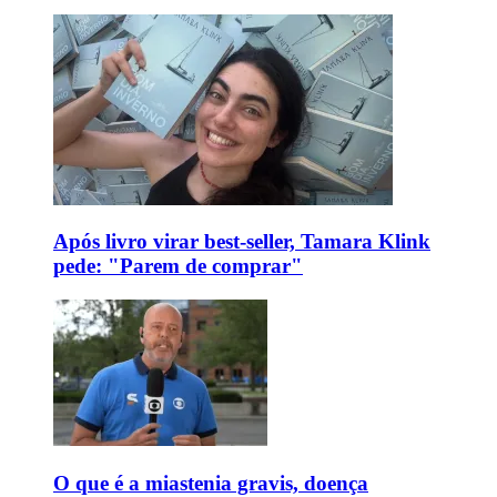
Após livro virar best-seller, Tamara Klink
pede: "Parem de comprar"
O que é a miastenia gravis, doença