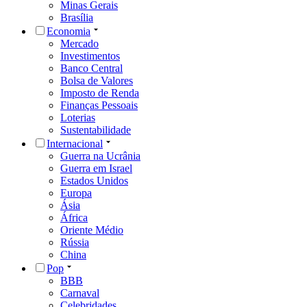
Minas Gerais
Brasília
Economia
Mercado
Investimentos
Banco Central
Bolsa de Valores
Imposto de Renda
Finanças Pessoais
Loterias
Sustentabilidade
Internacional
Guerra na Ucrânia
Guerra em Israel
Estados Unidos
Europa
Ásia
África
Oriente Médio
Rússia
China
Pop
BBB
Carnaval
Celebridades