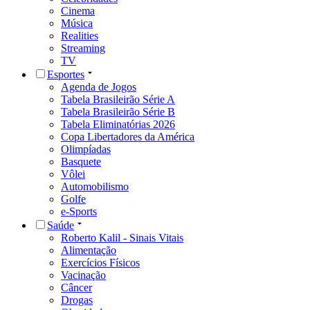
Cinema
Música
Realities
Streaming
TV
Esportes
Agenda de Jogos
Tabela Brasileirão Série A
Tabela Brasileirão Série B
Tabela Eliminatórias 2026
Copa Libertadores da América
Olimpíadas
Basquete
Vôlei
Automobilismo
Golfe
e-Sports
Saúde
Roberto Kalil - Sinais Vitais
Alimentação
Exercícios Físicos
Vacinação
Câncer
Drogas