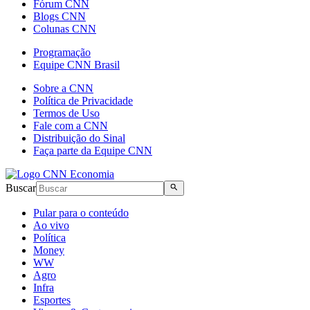
Fórum CNN
Blogs CNN
Colunas CNN
Programação
Equipe CNN Brasil
Sobre a CNN
Política de Privacidade
Termos de Uso
Fale com a CNN
Distribuição do Sinal
Faça parte da Equipe CNN
Buscar
Pular para o conteúdo
Ao vivo
Política
Money
WW
Agro
Infra
Esportes