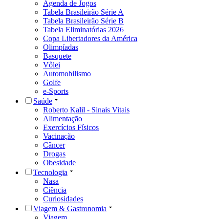
Agenda de Jogos
Tabela Brasileirão Série A
Tabela Brasileirão Série B
Tabela Eliminatórias 2026
Copa Libertadores da América
Olimpíadas
Basquete
Vôlei
Automobilismo
Golfe
e-Sports
Saúde
Roberto Kalil - Sinais Vitais
Alimentação
Exercícios Físicos
Vacinação
Câncer
Drogas
Obesidade
Tecnologia
Nasa
Ciência
Curiosidades
Viagem & Gastronomia
Viagem