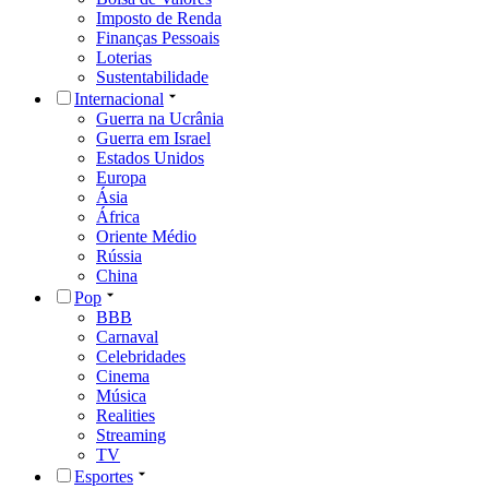
Imposto de Renda
Finanças Pessoais
Loterias
Sustentabilidade
Internacional
Guerra na Ucrânia
Guerra em Israel
Estados Unidos
Europa
Ásia
África
Oriente Médio
Rússia
China
Pop
BBB
Carnaval
Celebridades
Cinema
Música
Realities
Streaming
TV
Esportes