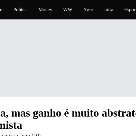
conteúdo
vo
Política
Money
WW
Agro
Infra
Espor
va, mas ganho é muito abstrat
mista
 quarta-feira (10)