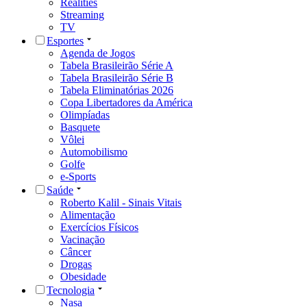
Realities
Streaming
TV
Esportes
Agenda de Jogos
Tabela Brasileirão Série A
Tabela Brasileirão Série B
Tabela Eliminatórias 2026
Copa Libertadores da América
Olimpíadas
Basquete
Vôlei
Automobilismo
Golfe
e-Sports
Saúde
Roberto Kalil - Sinais Vitais
Alimentação
Exercícios Físicos
Vacinação
Câncer
Drogas
Obesidade
Tecnologia
Nasa