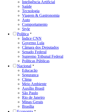
Inteligência Artificial
Saúde
Tecnologia
Viagem & Gastronomia
Auto
Comportamento
Style
Política
Índice CNN
Governo Lula
Câmara dos Deputados
Senado Federal
Supremo Tribunal Federal
Políticas Públicas
Nacional
Educação
Segurança
Clima
Meio Ambiente
Auxílio Brasil
São Paulo
Rio de Janeiro
Minas Gerais
Brasília
Economia