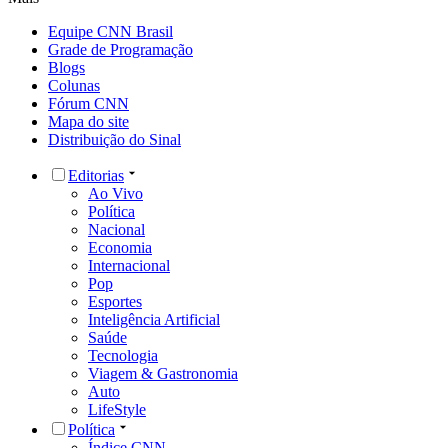
Equipe CNN Brasil
Grade de Programação
Blogs
Colunas
Fórum CNN
Mapa do site
Distribuição do Sinal
Editorias
Ao Vivo
Política
Nacional
Economia
Internacional
Pop
Esportes
Inteligência Artificial
Saúde
Tecnologia
Viagem & Gastronomia
Auto
LifeStyle
Política
Índice CNN