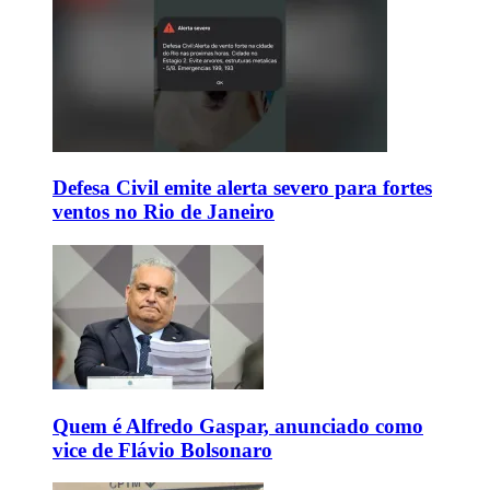
Defesa Civil emite alerta severo para fortes
ventos no Rio de Janeiro
Quem é Alfredo Gaspar, anunciado como
vice de Flávio Bolsonaro