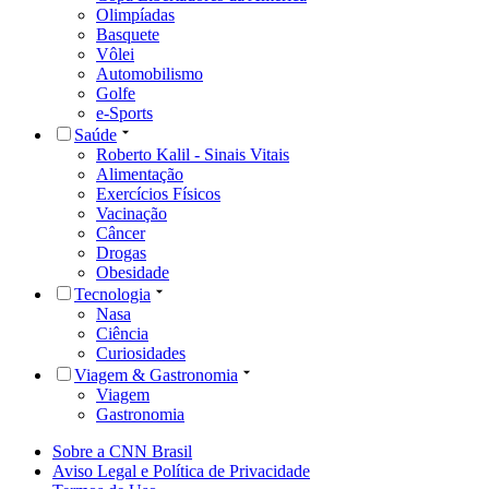
Olimpíadas
Basquete
Vôlei
Automobilismo
Golfe
e-Sports
Saúde
Roberto Kalil - Sinais Vitais
Alimentação
Exercícios Físicos
Vacinação
Câncer
Drogas
Obesidade
Tecnologia
Nasa
Ciência
Curiosidades
Viagem & Gastronomia
Viagem
Gastronomia
Sobre a CNN Brasil
Aviso Legal e Política de Privacidade