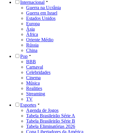
Internacional
Guerra na Ucrânia
Guerra em Israel
Estados Unidos
Europa
Ásia
África
Oriente Médio
Rússia
China
Pop
BBB
Carnaval
Celebridades
Cinema
Música
Realities
Streaming
TV
Esportes
Agenda de Jogos
Tabela Brasileirão Série A
Tabela Brasileirão Série B
Tabela Eliminatórias 2026
Copa Libertadores da América