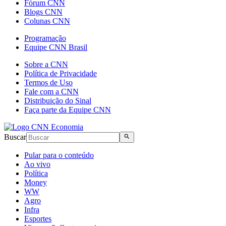
Fórum CNN
Blogs CNN
Colunas CNN
Programação
Equipe CNN Brasil
Sobre a CNN
Política de Privacidade
Termos de Uso
Fale com a CNN
Distribuição do Sinal
Faça parte da Equipe CNN
Buscar
Pular para o conteúdo
Ao vivo
Política
Money
WW
Agro
Infra
Esportes