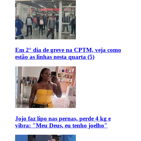
Em 2° dia de greve na CPTM, veja como
estão as linhas nesta quarta (5)
Jojo faz lipo nas pernas, perde 4 kg e
vibra: "Meu Deus, eu tenho joelho"