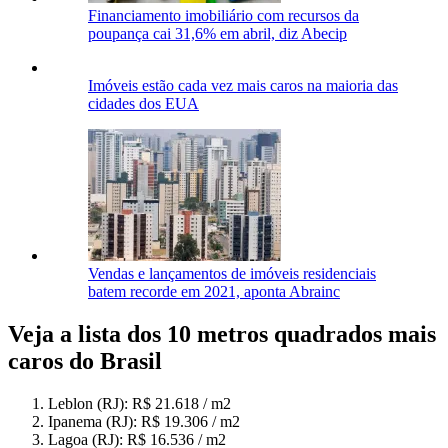
Financiamento imobiliário com recursos da
poupança cai 31,6% em abril, diz Abecip
Imóveis estão cada vez mais caros na maioria das
cidades dos EUA
Vendas e lançamentos de imóveis residenciais
batem recorde em 2021, aponta Abrainc
Veja a lista dos 10 metros quadrados mais
caros do Brasil
Leblon (RJ): R$ 21.618 / m2
Ipanema (RJ): R$ 19.306 / m2
Lagoa (RJ): R$ 16.536 / m2