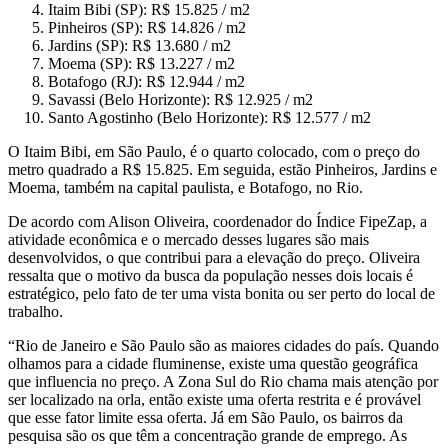
Itaim Bibi (SP): R$ 15.825 / m2
Pinheiros (SP): R$ 14.826 / m2
Jardins (SP): R$ 13.680 / m2
Moema (SP): R$ 13.227 / m2
Botafogo (RJ): R$ 12.944 / m2
Savassi (Belo Horizonte): R$ 12.925 / m2
Santo Agostinho (Belo Horizonte): R$ 12.577 / m2
O Itaim Bibi, em São Paulo, é o quarto colocado, com o preço do
metro quadrado a R$ 15.825. Em seguida, estão Pinheiros, Jardins e
Moema, também na capital paulista, e Botafogo, no Rio.
De acordo com Alison Oliveira, coordenador do Índice FipeZap, a
atividade econômica e o mercado desses lugares são mais
desenvolvidos, o que contribui para a elevação do preço. Oliveira
ressalta que o motivo da busca da população nesses dois locais é
estratégico, pelo fato de ter uma vista bonita ou ser perto do local de
trabalho.
“Rio de Janeiro e São Paulo são as maiores cidades do país. Quando
olhamos para a cidade fluminense, existe uma questão geográfica
que influencia no preço. A Zona Sul do Rio chama mais atenção por
ser localizado na orla, então existe uma oferta restrita e é provável
que esse fator limite essa oferta. Já em São Paulo, os bairros da
pesquisa são os que têm a concentração grande de emprego. As