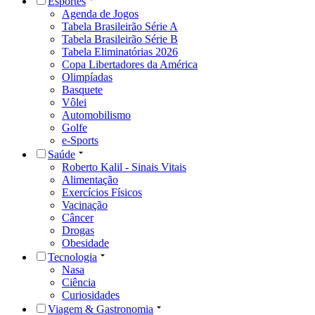
Esportes
Agenda de Jogos
Tabela Brasileirão Série A
Tabela Brasileirão Série B
Tabela Eliminatórias 2026
Copa Libertadores da América
Olimpíadas
Basquete
Vôlei
Automobilismo
Golfe
e-Sports
Saúde
Roberto Kalil - Sinais Vitais
Alimentação
Exercícios Físicos
Vacinação
Câncer
Drogas
Obesidade
Tecnologia
Nasa
Ciência
Curiosidades
Viagem & Gastronomia