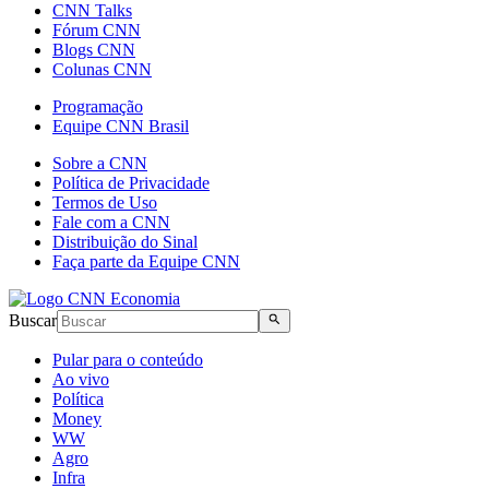
CNN Talks
Fórum CNN
Blogs CNN
Colunas CNN
Programação
Equipe CNN Brasil
Sobre a CNN
Política de Privacidade
Termos de Uso
Fale com a CNN
Distribuição do Sinal
Faça parte da Equipe CNN
Buscar
Pular para o conteúdo
Ao vivo
Política
Money
WW
Agro
Infra