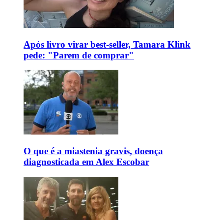
Após livro virar best-seller, Tamara Klink
pede: "Parem de comprar"
O que é a miastenia gravis, doença
diagnosticada em Alex Escobar