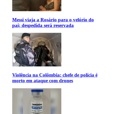
Messi viaja a Rosário para o velório do
pai; despedida será reservada
Violência na Colômbia: chefe de polícia é
morto em ataque com drones