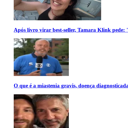
Após livro virar best-seller, Tamara Klink pede
O que é a miastenia gravis, doença diagnostica