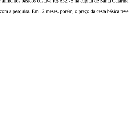
 alimentos básicos custava R$ 632,75 na capital de Santa Catarina.
 com a pesquisa. Em 12 meses, porém, o preço da cesta básica teve