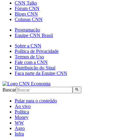
CNN Talks
Fórum CNN
Blogs CNN
Colunas CNN
Programação
Equipe CNN Brasil
Sobre a CNN
Política de Privacidade
Termos de Uso
Fale com a CNN
Distribuição do Sinal
Faça parte da Equipe CNN
Buscar
Pular para o conteúdo
Ao vivo
Política
Money
WW
Agro
Infra