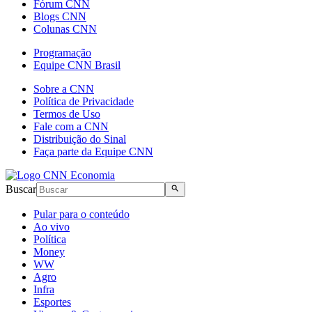
Fórum CNN
Blogs CNN
Colunas CNN
Programação
Equipe CNN Brasil
Sobre a CNN
Política de Privacidade
Termos de Uso
Fale com a CNN
Distribuição do Sinal
Faça parte da Equipe CNN
Buscar
Pular para o conteúdo
Ao vivo
Política
Money
WW
Agro
Infra
Esportes