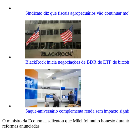
Sindicato diz que fiscais agropecuários vão continuar mo
BlackRock inicia negociações de BDR de ETF de bitcoin
Saque-aniversário complementa renda sem impacto signifi
O ministro da Economia salientou que Milei foi muito honesto durante
reformas anunciadas.