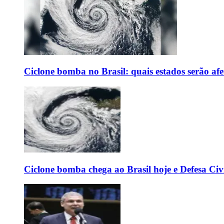
Ciclone bomba no Brasil: quais estados serão af
Ciclone bomba chega ao Brasil hoje e Defesa Civi