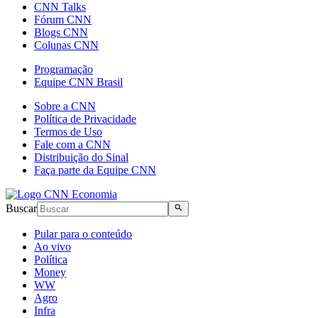
CNN Talks
Fórum CNN
Blogs CNN
Colunas CNN
Programação
Equipe CNN Brasil
Sobre a CNN
Política de Privacidade
Termos de Uso
Fale com a CNN
Distribuição do Sinal
Faça parte da Equipe CNN
Buscar
Pular para o conteúdo
Ao vivo
Política
Money
WW
Agro
Infra