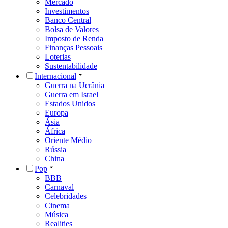
Mercado
Investimentos
Banco Central
Bolsa de Valores
Imposto de Renda
Finanças Pessoais
Loterias
Sustentabilidade
Internacional
Guerra na Ucrânia
Guerra em Israel
Estados Unidos
Europa
Ásia
África
Oriente Médio
Rússia
China
Pop
BBB
Carnaval
Celebridades
Cinema
Música
Realities