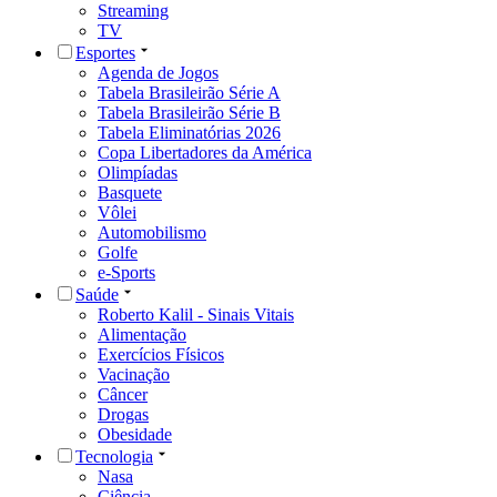
Streaming
TV
Esportes
Agenda de Jogos
Tabela Brasileirão Série A
Tabela Brasileirão Série B
Tabela Eliminatórias 2026
Copa Libertadores da América
Olimpíadas
Basquete
Vôlei
Automobilismo
Golfe
e-Sports
Saúde
Roberto Kalil - Sinais Vitais
Alimentação
Exercícios Físicos
Vacinação
Câncer
Drogas
Obesidade
Tecnologia
Nasa
Ciência