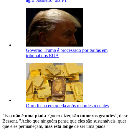
agro brasileiro, diz FT
Governo Trump é processado por tarifas em
tribunal dos EUA
Ouro fecha em queda após recordes recentes
"Isso
não é uma piada
. Quero dizer,
são números grandes
", disse
Bessent. "Acho que ninguém pensa que eles são sustentáveis, quer
que eles permaneçam,
mas está longe
de ser uma piada."