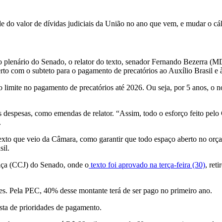
 do valor de dívidas judiciais da União no ano que vem, e mudar o cálc
 plenário do Senado, o relator do texto, senador Fernando Bezerra 
rto com o subteto para o pagamento de precatórios ao Auxílio Brasil e 
 limite no pagamento de precatórios até 2026. Ou seja, por 5 anos, o 
s despesas, como emendas de relator. “Assim, todo o esforço feito pelo
.
exto que veio da Câmara, como garantir que todo espaço aberto no orça
il.
tiça (CCJ) do Senado, onde o
texto foi aprovado na terça-feira (30)
, ret
ões. Pela PEC, 40% desse montante terá de ser pago no primeiro ano.
lista de prioridades de pagamento.