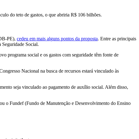
ulo do teto de gastos, o que abriria R$ 106 bilhões.
(MDB-PE),
cedeu em mais alguns pontos da proposta
. Entre as principais
à Seguridade Social.
novo programa social e os gastos com seguridade têm fonte de
 Congresso Nacional na busca de recursos estará vinculado às
mento seja vinculado ao pagamento de auxílio social. Além disso,
irou o Fundef (Fundo de Manutenção e Desenvolvimento do Ensino