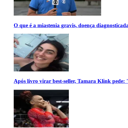
O que é a miastenia gravis, doença diagnostica
Após livro virar best-seller, Tamara Klink pede