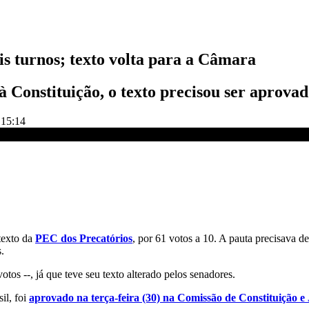
s turnos; texto volta para a Câmara
 Constituição, o texto precisou ser aprovad
 15:14
ISÃO CNN
texto da
PEC dos
Precatórios
, por 61 votos a 10. A pauta precisava 
.
otos --, já que teve seu texto alterado pelos senadores.
il, foi
aprovado na terça-feira (30) na Comissão de Constituição e