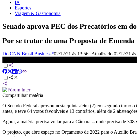
IA
Esportes
Viagem & Gastronomia
Senado aprova PEC dos Precatórios em doi
Por se tratar de uma Proposta de Emenda à
Do CNN Brasil Business*
02/12/21 às 13:56
|
Atualizado
02/12/21 às
Senado aprova texto-base da PEC dos Precatórios em 1º turno | V
Compartilhar matéria
O Senado Federal aprovou nesta quinta-feira (2) em segundo turno o 
antes, e teve 64 votos favoráveis e 13 contrários, além de 2 abstenções
Agora, a matéria precisa voltar para a Câmara -- onde precisa de 308 v
O projeto, que abre espaço no Orçamento de 2022 para o Auxílio Bras