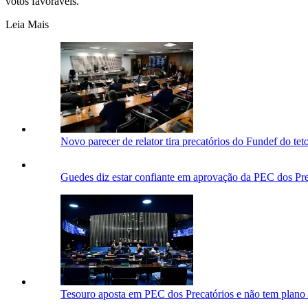
votos favoráveis.
Leia Mais
Novo parecer de relator tira precatórios do Fundef do teto
Guedes diz estar confiante em aprovação da PEC dos Pr
Tesouro aposta em PEC dos Precatórios e não tem plano B