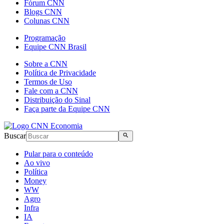
Fórum CNN
Blogs CNN
Colunas CNN
Programação
Equipe CNN Brasil
Sobre a CNN
Política de Privacidade
Termos de Uso
Fale com a CNN
Distribuição do Sinal
Faça parte da Equipe CNN
Buscar
Pular para o conteúdo
Ao vivo
Política
Money
WW
Agro
Infra
IA