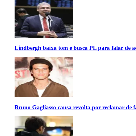
Lindbergh baixa tom e busca PL para falar de ac
Bruno Gagliasso causa revolta por reclamar de f