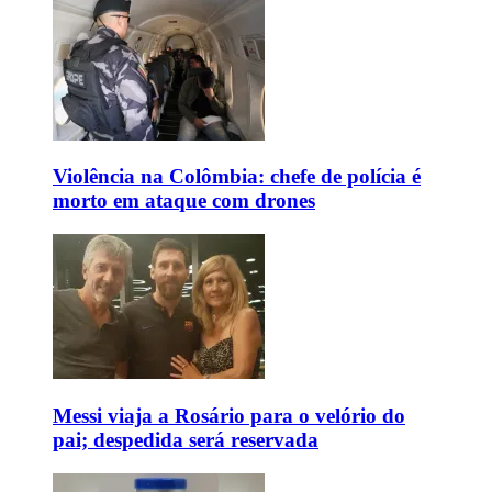
Violência na Colômbia: chefe de polícia é
morto em ataque com drones
Messi viaja a Rosário para o velório do
pai; despedida será reservada