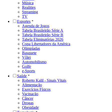
Música
Realities
Streaming
TV
Esportes
Agenda de Jogos
Tabela Brasileirão Série A
Tabela Brasileirão Série B
Tabela Eliminatórias 2026
Copa Libertadores da América
Olimpíadas
Basquete
Vôlei
Automobilismo
Golfe
e-Sports
Saúde
Roberto Kalil - Sinais Vitais
Alimentação
Exercícios Físicos
Vacinação
Câncer
Drogas
Obesidade