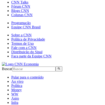
CNN Talks
Fórum CNN
Blogs CNN
Colunas CNN
Programação
Equipe CNN Brasil
Sobre a CNN
Política de Privacidade
Termos de Uso
Fale com a CNN
Distribuição do Sinal
Faça parte da Equipe CNN
Buscar
Pular para o conteúdo
Ao vivo
Política
Money
WW
Agro
Infra