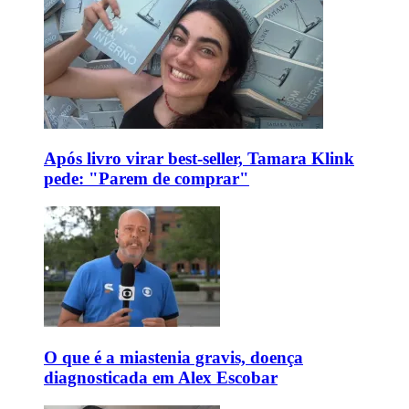
Após livro virar best-seller, Tamara Klink
pede: "Parem de comprar"
O que é a miastenia gravis, doença
diagnosticada em Alex Escobar