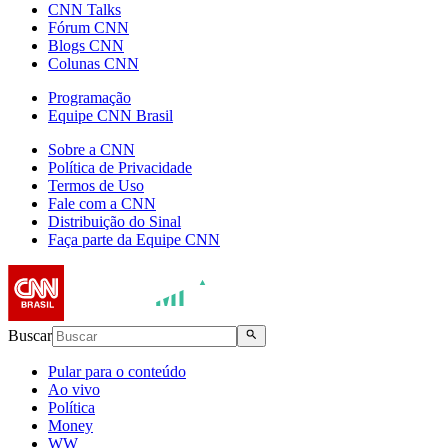
CNN Talks
Fórum CNN
Blogs CNN
Colunas CNN
Programação
Equipe CNN Brasil
Sobre a CNN
Política de Privacidade
Termos de Uso
Fale com a CNN
Distribuição do Sinal
Faça parte da Equipe CNN
Buscar
Pular para o conteúdo
Ao vivo
Política
Money
WW