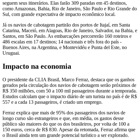
seguem seus itinerários. Elas farão 309 paradas em 45 destinos,
como Amazonas, Bahia, Rio de Janeiro, São Paulo e Rio Grande do
Sul, com grande expectativa de impacto econômico local.
Já os navios de cabotagem partirão dos portos de Itajaí, em Santa
Catarina, Maceió, em Alagoas, Rio de Janeiro, Salvador, na Bahia, e
Santos, em São Paulo. As embarcações percorrerão 160 roteiros e
486 escalas em 17 destinos; 14 nacionais e três fora do país -
Buenos Aires, na Argentina, e Montevidéu e Punta del Este, no
Uruguai.
Impacto na economia
O presidente da CLIA Brasil, Marco Ferraz, destaca que os ganhos
gerados pela circulação dos navios de cabotagem serão próximos de
R$ 350 milhões, com 50 a 100 mil passageiros durante a temporada.
Estudos calculam que o impacto diário de um turista no país é de R$
557 e a cada 13 passageiros, é criado um emprego.
Ferraz explica que mais de 95% dos passageiros dos navios de
longo curso são estrangeiros e que, em média, os gastos desse
público são maiores do que os dos brasileiros, por volta de 100 a
150 euros, cerca de R$ 830. Apesar da retomada, Ferraz afirma que
o Brasil ainda tem um grande potencial turístico a ser explorado.