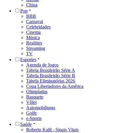
China
Pop
BBB
Carnaval
Celebridades
Cinema
Música
Realities
Streaming
TV
Esportes
Agenda de Jogos
Tabela Brasileirão Série A
Tabela Brasileirão Série B
Tabela Eliminatórias 2026
Copa Libertadores da América
Olimpíadas
Basquete
Vôlei
Automobilismo
Golfe
e-Sports
Saúde
Roberto Kalil - Sinais Vitais