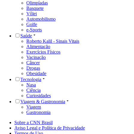
Olimpíadas
Basquete
Vôlei
Automobilismo
Golfe
e-Sports
Saúde
Roberto Kalil - Sinais Vitais
Alimentação
Exercícios Físicos
Vacinação
Câncer
Drogas
Obesidade
Tecnologia
Nasa
Ciência
Curiosidades
Viagem & Gastronomia
Viagem
Gastronomia
Sobre a CNN Brasil
Aviso Legal e Política de Privacidade
Termos de Uso