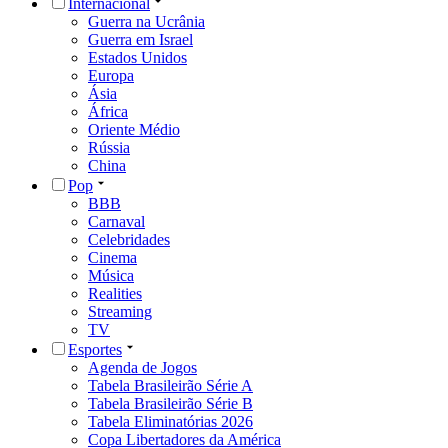
Internacional
Guerra na Ucrânia
Guerra em Israel
Estados Unidos
Europa
Ásia
África
Oriente Médio
Rússia
China
Pop
BBB
Carnaval
Celebridades
Cinema
Música
Realities
Streaming
TV
Esportes
Agenda de Jogos
Tabela Brasileirão Série A
Tabela Brasileirão Série B
Tabela Eliminatórias 2026
Copa Libertadores da América