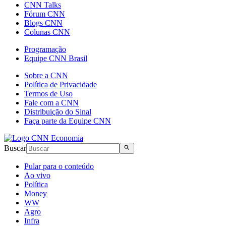
CNN Talks
Fórum CNN
Blogs CNN
Colunas CNN
Programação
Equipe CNN Brasil
Sobre a CNN
Política de Privacidade
Termos de Uso
Fale com a CNN
Distribuição do Sinal
Faça parte da Equipe CNN
Buscar
Pular para o conteúdo
Ao vivo
Política
Money
WW
Agro
Infra