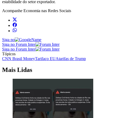
estabilidade do setor exportador.
Acompanhe
Economia
nas Redes Sociais
Siga no
Siga no Forum Inter
Siga no Forum Inter
Tópicos
CNN Brasil Money
Tarifaço EUA
tarifas de Trump
Mais Lidas