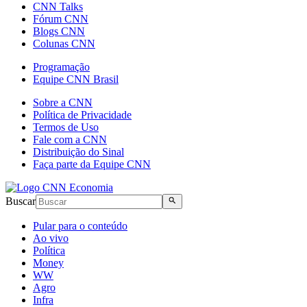
CNN Talks
Fórum CNN
Blogs CNN
Colunas CNN
Programação
Equipe CNN Brasil
Sobre a CNN
Política de Privacidade
Termos de Uso
Fale com a CNN
Distribuição do Sinal
Faça parte da Equipe CNN
Buscar
Pular para o conteúdo
Ao vivo
Política
Money
WW
Agro
Infra