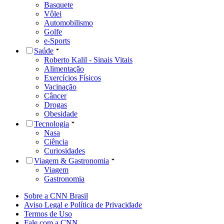
Basquete
Vôlei
Automobilismo
Golfe
e-Sports
Saúde
Roberto Kalil - Sinais Vitais
Alimentação
Exercícios Físicos
Vacinação
Câncer
Drogas
Obesidade
Tecnologia
Nasa
Ciência
Curiosidades
Viagem & Gastronomia
Viagem
Gastronomia
Sobre a CNN Brasil
Aviso Legal e Política de Privacidade
Termos de Uso
Fale com a CNN