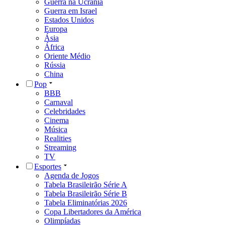
Guerra na Ucrânia
Guerra em Israel
Estados Unidos
Europa
Ásia
África
Oriente Médio
Rússia
China
Pop
BBB
Carnaval
Celebridades
Cinema
Música
Realities
Streaming
TV
Esportes
Agenda de Jogos
Tabela Brasileirão Série A
Tabela Brasileirão Série B
Tabela Eliminatórias 2026
Copa Libertadores da América
Olimpíadas