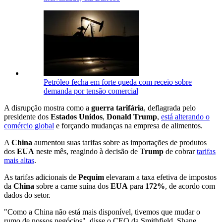
Petróleo fecha em forte queda com receio sobre
demanda por tensão comercial
A disrupção mostra como a
guerra tarifária
, deflagrada pelo
presidente dos
Estados Unidos
,
Donald Trump
,
está alterando o
comércio global
e forçando mudanças na empresa de alimentos.
A
China
aumentou suas tarifas sobre as importações de produtos
dos
EUA
neste mês, reagindo à decisão de
Trump
de cobrar
tarifas
mais altas
.
As tarifas adicionais de
Pequim
elevaram a taxa efetiva de impostos
da
China
sobre a carne suína dos
EUA
para
172%
, de acordo com
dados do setor.
"Como a China não está mais disponível, tivemos que mudar o
rumo de nossos negócios", disse o CEO da Smithfield, Shane