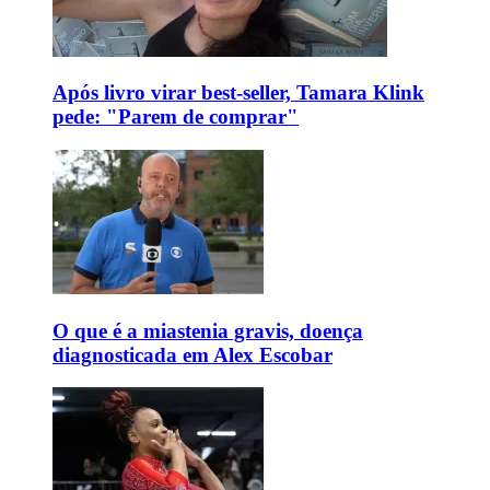
Após livro virar best-seller, Tamara Klink
pede: "Parem de comprar"
O que é a miastenia gravis, doença
diagnosticada em Alex Escobar