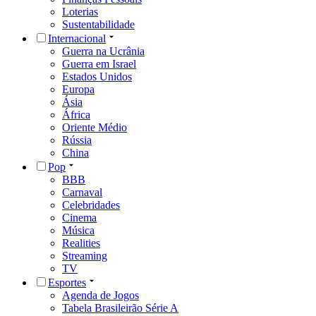
Loterias
Sustentabilidade
Internacional
Guerra na Ucrânia
Guerra em Israel
Estados Unidos
Europa
Ásia
África
Oriente Médio
Rússia
China
Pop
BBB
Carnaval
Celebridades
Cinema
Música
Realities
Streaming
TV
Esportes
Agenda de Jogos
Tabela Brasileirão Série A