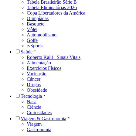
Tabela Brasileirão Série B
Tabela Eliminatórias 2026
Copa Libertadores da América
Olimpíadas
Basquete
Vôlei
Automobilismo
Golfe
e-Sports
Saúde
Roberto Kalil - Sinais Vitais
Alimentação
Exercícios Físicos
Vacinação
Câncer
Drogas
Obesidade
Tecnologia
Nasa
Ciência
Curiosidades
Viagem & Gastronomia
Viagem
Gastronomia