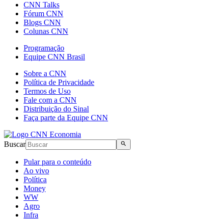
CNN Talks
Fórum CNN
Blogs CNN
Colunas CNN
Programação
Equipe CNN Brasil
Sobre a CNN
Política de Privacidade
Termos de Uso
Fale com a CNN
Distribuição do Sinal
Faça parte da Equipe CNN
Buscar
Pular para o conteúdo
Ao vivo
Política
Money
WW
Agro
Infra