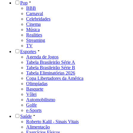
Pop
BBB
Carnaval
Celebridades
Cinema
Música
Realities
Streaming
TV
Esportes
Agenda de Jogos
Tabela Brasileirão Série A
Tabela Brasileirão Série B
Tabela Eliminatórias 2026
Copa Libertadores da América
Olimpíadas
Basquete
Vôlei
Automobilismo
Golfe
e-Sports
Saúde
Roberto Kalil - Sinais Vitais
Alimentação
Exercícios Físicos