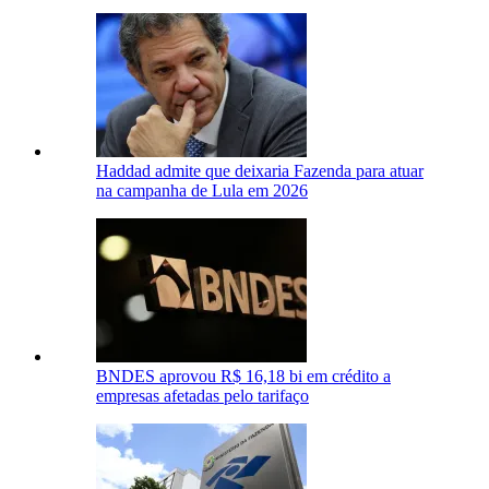
Haddad admite que deixaria Fazenda para atuar
na campanha de Lula em 2026
BNDES aprovou R$ 16,18 bi em crédito a
empresas afetadas pelo tarifaço