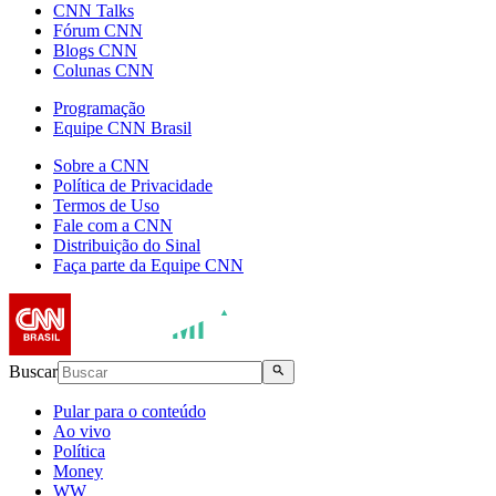
CNN Talks
Fórum CNN
Blogs CNN
Colunas CNN
Programação
Equipe CNN Brasil
Sobre a CNN
Política de Privacidade
Termos de Uso
Fale com a CNN
Distribuição do Sinal
Faça parte da Equipe CNN
Buscar
Pular para o conteúdo
Ao vivo
Política
Money
WW