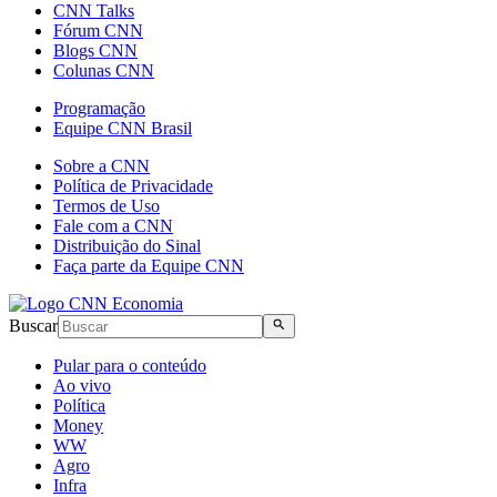
CNN Talks
Fórum CNN
Blogs CNN
Colunas CNN
Programação
Equipe CNN Brasil
Sobre a CNN
Política de Privacidade
Termos de Uso
Fale com a CNN
Distribuição do Sinal
Faça parte da Equipe CNN
Buscar
Pular para o conteúdo
Ao vivo
Política
Money
WW
Agro
Infra