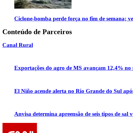
Ciclone-bomba perde força no fim de semana; vej
Conteúdo de Parceiros
Canal Rural
Exportações do agro de MS avançam 12,4% no p
El Niño acende alerta no Rio Grande do Sul apó
Anvisa determina apreensão de seis tipos de sal 