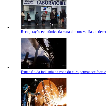
Recuperação econômica da zona do euro vacila em dez
Expansão da indústria da zona do euro permanece forte