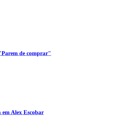
: "Parem de comprar"
da em Alex Escobar