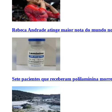
Rebeca Andrade atinge maior nota do mundo no
Sete pacientes que receberam polilaminina mor