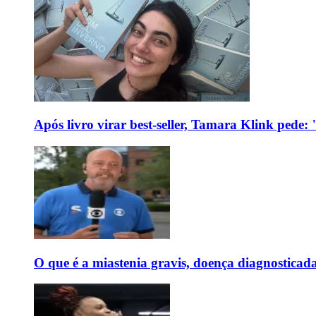
Após livro virar best-seller, Tamara Klink pede
O que é a miastenia gravis, doença diagnostica