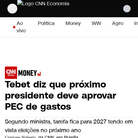
Pular para o conteúdo
Ao
Política
Money
WW
Agro
I
vivo
Tebet diz que próximo
presidente deve aprovar
PEC de gastos
Segundo ministra, tarefa fica para 2027 tendo em
vista eleições no próximo ano
, da CNN
, em Brasília
Cristiane Noberto