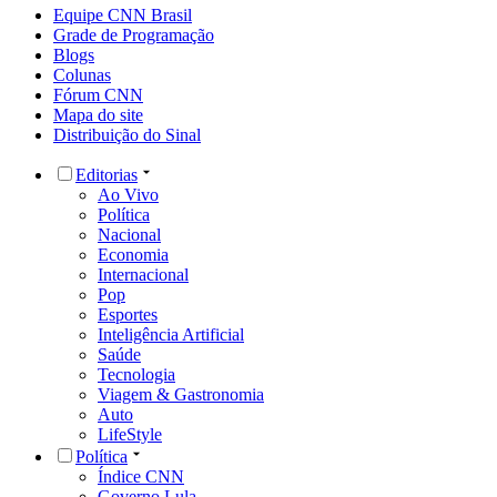
Equipe CNN Brasil
Grade de Programação
Blogs
Colunas
Fórum CNN
Mapa do site
Distribuição do Sinal
Editorias
Ao Vivo
Política
Nacional
Economia
Internacional
Pop
Esportes
Inteligência Artificial
Saúde
Tecnologia
Viagem & Gastronomia
Auto
LifeStyle
Política
Índice CNN
Governo Lula