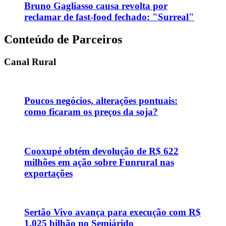
Bruno Gagliasso causa revolta por
reclamar de fast-food fechado: "Surreal"
Conteúdo de Parceiros
Canal Rural
Poucos negócios, alterações pontuais:
como ficaram os preços da soja?
Cooxupé obtém devolução de R$ 622
milhões em ação sobre Funrural nas
exportações
Sertão Vivo avança para execução com R$
1,025 bilhão no Semiárido