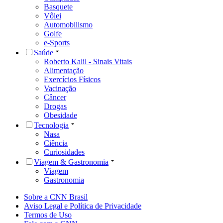
Basquete
Vôlei
Automobilismo
Golfe
e-Sports
Saúde
Roberto Kalil - Sinais Vitais
Alimentação
Exercícios Físicos
Vacinação
Câncer
Drogas
Obesidade
Tecnologia
Nasa
Ciência
Curiosidades
Viagem & Gastronomia
Viagem
Gastronomia
Sobre a CNN Brasil
Aviso Legal e Política de Privacidade
Termos de Uso