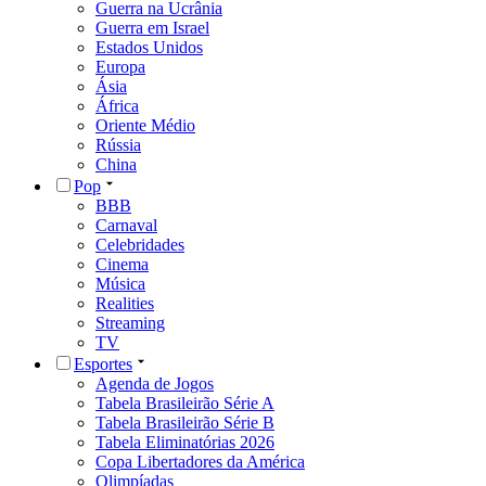
Guerra na Ucrânia
Guerra em Israel
Estados Unidos
Europa
Ásia
África
Oriente Médio
Rússia
China
Pop
BBB
Carnaval
Celebridades
Cinema
Música
Realities
Streaming
TV
Esportes
Agenda de Jogos
Tabela Brasileirão Série A
Tabela Brasileirão Série B
Tabela Eliminatórias 2026
Copa Libertadores da América
Olimpíadas