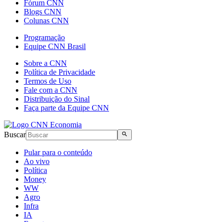
Fórum CNN
Blogs CNN
Colunas CNN
Programação
Equipe CNN Brasil
Sobre a CNN
Política de Privacidade
Termos de Uso
Fale com a CNN
Distribuição do Sinal
Faça parte da Equipe CNN
Buscar
Pular para o conteúdo
Ao vivo
Política
Money
WW
Agro
Infra
IA