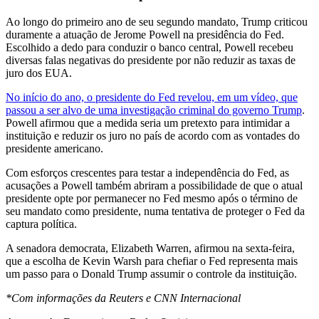
Ao longo do primeiro ano de seu segundo mandato, Trump criticou
duramente a atuação de Jerome Powell na presidência do Fed.
Escolhido a dedo para conduzir o banco central, Powell recebeu
diversas falas negativas do presidente por não reduzir as taxas de
juro dos EUA.
No início do ano, o presidente do Fed revelou, em um vídeo, que
passou a ser alvo de uma investigação criminal do governo Trump
.
Powell afirmou que a medida seria um pretexto para intimidar a
instituição e reduzir os juro no país de acordo com as vontades do
presidente americano.
Com esforços crescentes para testar a independência do Fed, as
acusações a Powell também abriram a possibilidade de que o atual
presidente opte por permanecer no Fed mesmo após o término de
seu mandato como presidente, numa tentativa de proteger o Fed da
captura política.
A senadora democrata, Elizabeth Warren, afirmou na sexta-feira,
que a escolha de Kevin Warsh para chefiar o Fed representa mais
um passo para o Donald Trump assumir o controle da instituição.
*Com informações da Reuters e CNN Internacional